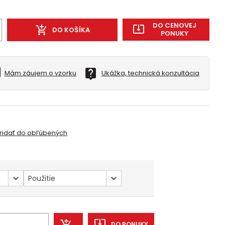
DO CENOVEJ
DO KOŠÍKA
PONUKY
Mám záujem o vzorku
Ukážka, technická konzultácia
ridať do obľúbených
Použitie
DO PONUKY