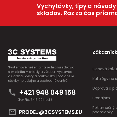
Vychytávky, tipy a návody
skladov. Raz za čas priam
Zákazníck
Systémové riešenia na ochranu zdravia
Cenová kalku
a majetku –
sklady a výroba | výstavba
a údržba | cesty a parkoviská | občianske
Katalógy na s
stavby | predajne a obchodné centrá.
Doprava a pl
+421 948 049 158
Prenájom
(Po-Pia, 8-16:00 hod.)
Reklamačný p
PRODEJ@3CSYSTEMS.EU
podmienky