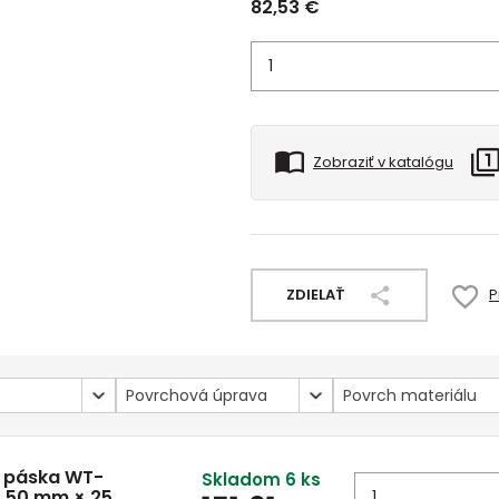
82,53
€
Zobraziť v katalógu
ZDIELAŤ
P
Povrchová úprava
Povrch materiálu
á páska WT-
Skladom 6 ks
a, 50 mm × 25