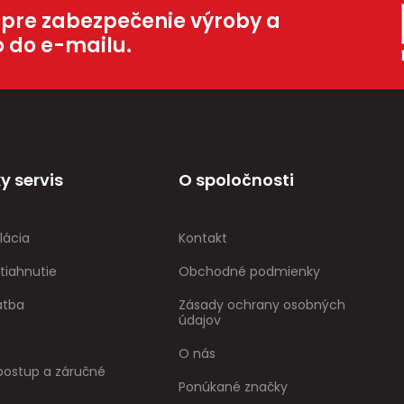
 pre zabezpečenie výroby a
o do e-mailu.
y servis
O spoločnosti
lácia
Kontakt
tiahnutie
Obchodné podmienky
atba
Zásady ochrany osobných
údajov
O nás
ostup a záručné
Ponúkané značky