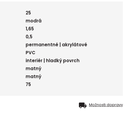
25
modrá
1,65
0,5
permanentné | akrylátové
PVC
interiér | hladký povrch
matný
matný
75
Možnosti dopravy