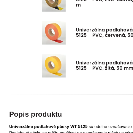
m
Univerzálna podlahov
5125 – PVC, červená, 
Univerzálna podlahov
5125 – PVC, žltá, 50 m
Popis produktu
Univerzálne podlahové pásky WT-5125
sú odolné označovacie 
Podlahové pásky sa môžu používať na označovanie plôch vo výrob