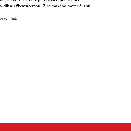
a
dlhou životnosťou
. Z rovnakého materiálu sú
vých líšt.