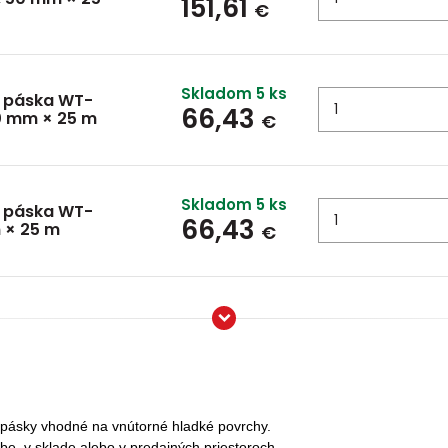
151,61
€
Skladom 5 ks
á páska WT-
66,43
50 mm × 25 m
€
Skladom 5 ks
á páska WT-
66,43
m × 25 m
€
pásky vhodné na vnútorné hladké povrchy.
e, v sklade alebo v predajných priestoroch.