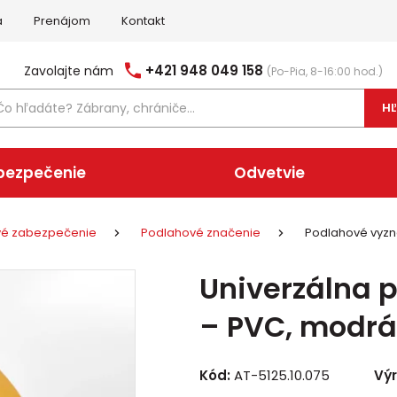
a
Prenájom
Kontakt
+421 948 049 158
Zavolajte nám
(Po-Pia, 8-16:00 hod.)
H
bezpečenie
Odvetvie
ové zabezpečenie
Podlahové značenie
Podlahové vyzn
Univerzálna 
– PVC, modrá
Kód:
AT-5125.10.075
Vý