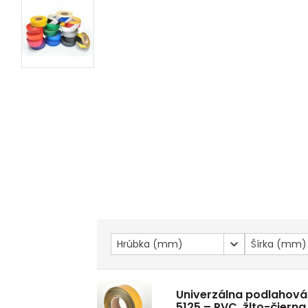
Hrúbka (mm)
Šírka (mm)
Univerzálna podlahov
5125 – PVC, žlto-čiern