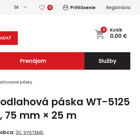
SK
Prihlásenie
Registrácia
0
0
Košík
0,00
€
ĽADAŤ
Prenájom
Služby
ačovacie pásky
podlahová páska WT-5125
, 75 mm × 25 m
robca:
3C SYSTEMS