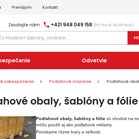
a
Prenájom
Kontakt
+421 948 049 158
Zavolajte nám
(Po-Pia, 8-16:00 hod.)
H
bezpečenie
Odvetvie
ové zabezpečenie
Podlahové značenie
Podlahové obaly
ahové obaly, šablóny a fólie
Podlahové obaly, šablóny a fólie
sú vhodné na mok
môžu použiť aj ako podlahové reklamy.
Ponúkame rôzne tvary a veľkosti.