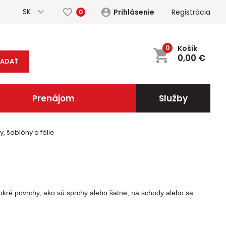
SK
Prihlásenie
Registrácia
0
0
Košík
0,00
€
ĽADAŤ
Prenájom
Služby
, šablóny a fólie
ré povrchy, ako sú sprchy alebo šatne, na schody alebo sa