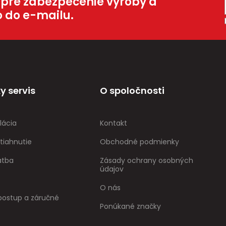
 pre zabezpečenie výroby a
o do e-mailu.
y servis
O spoločnosti
lácia
Kontakt
tiahnutie
Obchodné podmienky
atba
Zásady ochrany osobných
údajov
O nás
ostup a záručné
Ponúkané značky