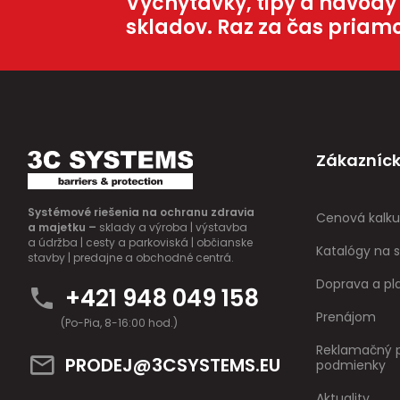
Vychytávky, tipy a návody
skladov. Raz za čas priam
Zákazníck
Systémové riešenia na ochranu zdravia
Cenová kalku
a majetku –
sklady a výroba | výstavba
a údržba | cesty a parkoviská | občianske
Katalógy na s
stavby | predajne a obchodné centrá.
Doprava a pl
+421 948 049 158
Prenájom
(Po-Pia, 8-16:00 hod.)
Reklamačný p
PRODEJ@3CSYSTEMS.EU
podmienky
Aktuality