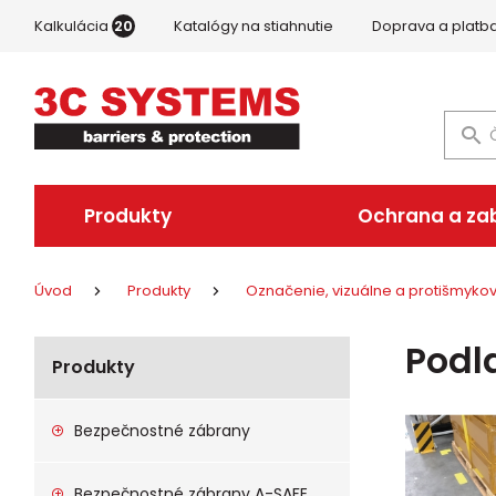
Kalkulácia
20
Katalógy na stiahnutie
Doprava a platb
Produkty
Ochrana a za
Úvod
Produkty
Označenie, vizuálne a protišmyk
Podl
Produkty
Bezpečnostné zábrany
Bezpečnostné zábrany A-SAFE