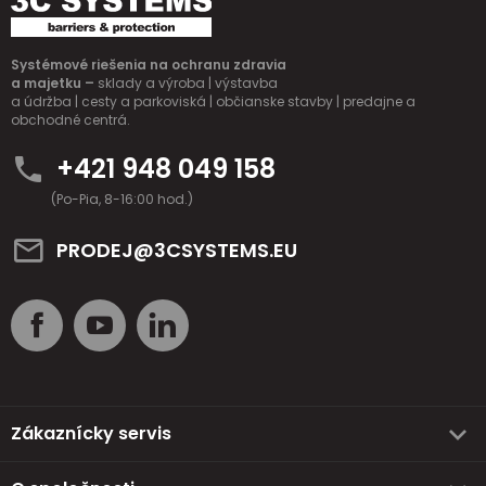
Systémové riešenia na ochranu zdravia
a majetku –
sklady a výroba | výstavba
a údržba | cesty a parkoviská | občianske stavby | predajne a
obchodné centrá.
+421 948 049 158
(Po-Pia, 8-16:00 hod.)
PRODEJ@3CSYSTEMS.EU
Zákaznícky servis