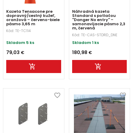
Kazeta Tensacone pre
Náhradná kazeta
dopravný/cestný kužeľ,
Standard s potlačou
oranžová – červeno-biele
''Danger No entry'' –
pásmo 3,65 m
samonavíjacie pásmo 2,3
m, červená
Kód:
TE-TC114
Kód:
TE-CAS-STDRD_DNE
Skladom 5 ks
Skladom 1 ks
79,03
180,98
€
€