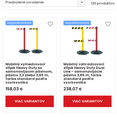
Predvolené zoradenie
126 produktov
Najpredávanejšie
Najpredávanejšie
Mobilný vymedzovací
Mobilný zahradzovací
stĺpik Heavy Duty so
stĺpik Heavy Duty Dual
samonavíjacim pásmom,
Line – samonavíjacie
pásmo 2,3 alebo 3,65 m,
pásmo 3,65 m, farba
farba standard podľa
standard podľa
vzorkovníka
vzorkovníka
158,03
238,07
€
€
VIAC VARIANTOV
VIAC VARIANTOV