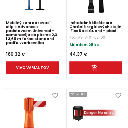
Mobilný zahradzovací
Inštalačné kliešte pre
stĺpik Advance s
Chránič regálových stojín
podstavcom Universal –
iFlex RackGuard – plast
samonavíjacie pásmo 2,3
Kód:
AS-S-01-02-0011
| 3,65 m farba standard
podľa vzorkovníka
Skladom 25 ks
169,32
44,37
€
€
VIAC VARIANTOV
VÝPREDAJ