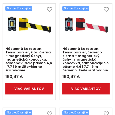
Najpredávanejšie
Najpredávanejšie
Nástenná kazeta zn.
Nástenná kazeta zn.
Tensabarrier, žlto-čierna
Tensabarrier, červeno-
– magnetický úchyt,
čierna – magnetický
magnetická koncovka,
úchyt, magnetická
samonavíjacie pásmo 4,6
koncovka, samonavíjacie
| 7,7 | 9 m žlto-čierne
pásmo 4,6 | 7,7 | 9 m
šrafovanie
červeno-biele šrafovanie
190,47
190,47
€
€
VIAC VARIANTOV
VIAC VARIANTOV
Najpredávanejšie
Najpredávanejšie