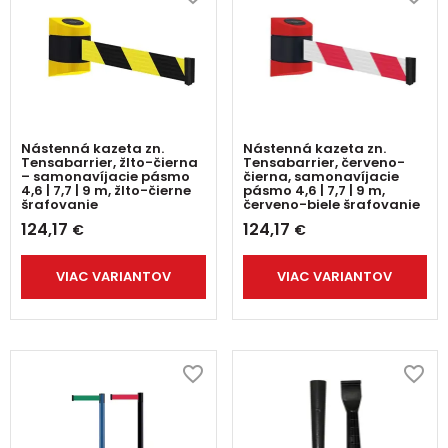
Nástenná kazeta zn.
Nástenná kazeta zn.
Tensabarrier, žlto-čierna
Tensabarrier, červeno-
– samonavíjacie pásmo
čierna, samonavíjacie
4,6 | 7,7 | 9 m, žlto-čierne
pásmo 4,6 | 7,7 | 9 m,
šrafovanie
červeno-biele šrafovanie
124,17
124,17
€
€
VIAC VARIANTOV
VIAC VARIANTOV