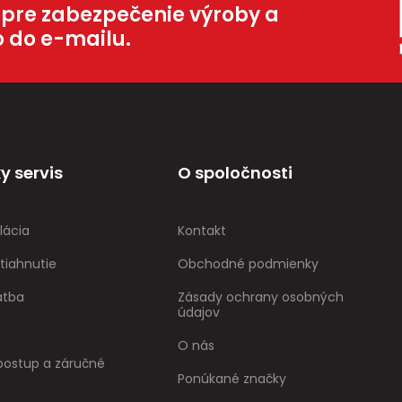
 pre zabezpečenie výroby a
o do e-mailu.
y servis
O spoločnosti
lácia
Kontakt
tiahnutie
Obchodné podmienky
atba
Zásady ochrany osobných
údajov
O nás
ostup a záručné
Ponúkané značky