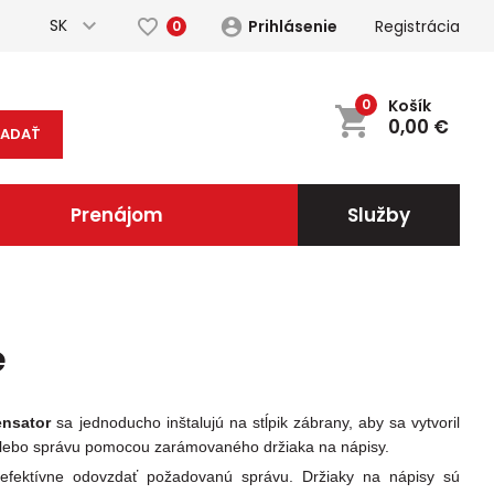
SK
Prihlásenie
Registrácia
0
0
Košík
0,00
€
ĽADAŤ
Prenájom
Služby
e
ensator
sa jednoducho inštalujú na stĺpik zábrany, aby sa vytvoril
e alebo správu pomocou zarámovaného držiaka na nápisy.
efektívne odovzdať požadovanú správu. Držiaky na nápisy sú