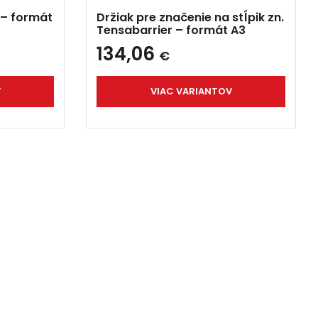
 – formát
Držiak pre značenie na stĺpik zn.
Tensabarrier – formát A3
134,06
€
V
VIAC VARIANTOV