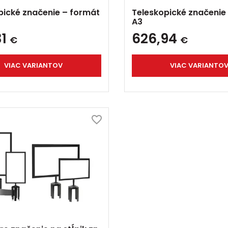
pické značenie – formát
Teleskopické značenie
A3
31
626,94
€
€
VIAC VARIANTOV
VIAC VARIANTO