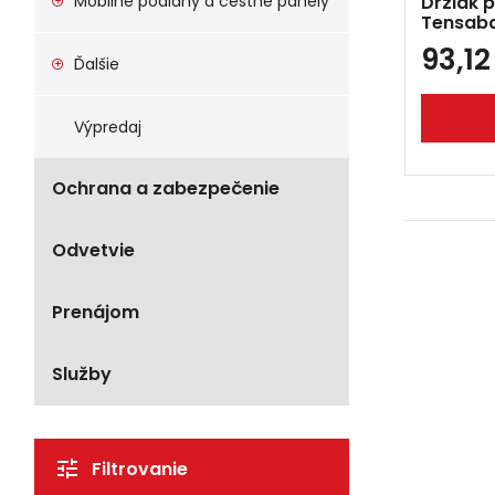
Mobilné podlahy a cestné panely
Držiak p
Tensaba
93,1
Ďalšie
Výpredaj
Ochrana a zabezpečenie
Odvetvie
Prenájom
Služby
Filtrovanie