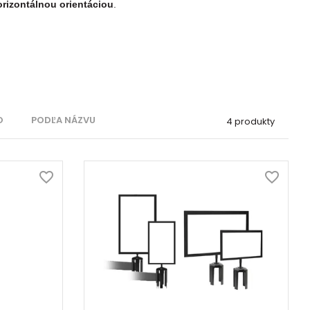
orizontálnou orientáciou
.
O
PODĽA NÁZVU
4 produkty