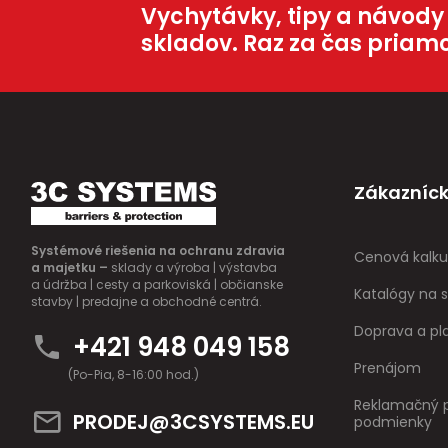
Vychytávky, tipy a návody
skladov. Raz za čas priam
Zákazníck
Systémové riešenia na ochranu zdravia
Cenová kalku
a majetku –
sklady a výroba | výstavba
a údržba | cesty a parkoviská | občianske
Katalógy na s
stavby | predajne a obchodné centrá.
Doprava a pl
+421 948 049 158
Prenájom
(Po-Pia, 8-16:00 hod.)
Reklamačný p
PRODEJ@3CSYSTEMS.EU
podmienky