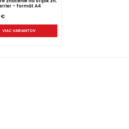
re značenie na stĺpik zn.
rrier - formát A4
2
€
VIAC VARIANTOV