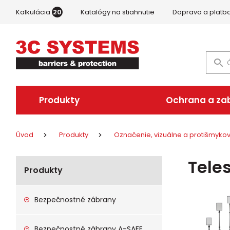
Kalkulácia
20
Katalógy na stiahnutie
Doprava a platb
Produkty
Ochrana a za
Úvod
Produkty
Označenie, vizuálne a protišmyk
Tele
Produkty
Bezpečnostné zábrany
Bezpečnostné zábrany A-SAFE