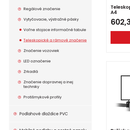
Telesko
Regálové značenie
A4
Vytyčovacie, výstražné pásky
602,
Voľne stojace informačné tabule
Teleskopické a rámové značenie
Značenie vozoviek
LED označenie
Zrkadlá
Značenie dopravnej a inej
techniky
Protišmykové profily
Podlahové dlaždice PVC