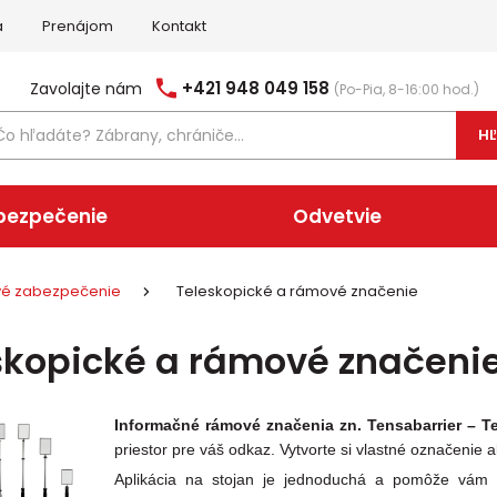
a
Prenájom
Kontakt
+421 948 049 158
Zavolajte nám
(Po-Pia, 8-16:00 hod.)
H
bezpečenie
Odvetvie
ové zabezpečenie
Teleskopické a rámové značenie
skopické a rámové značeni
Informačné
rámové značenia zn. Tensabarrier – T
priestor pre váš odkaz. Vytvorte si vlastné označeni
Aplikácia na stojan je jednoduchá a pomôže vám 