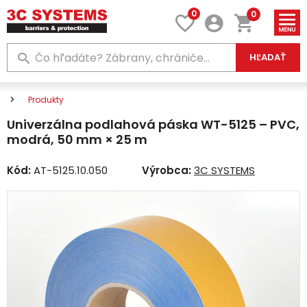
0
0
HĽADAŤ
Produkty
Univerzálna podlahová páska WT-5125 – PVC,
modrá, 50 mm × 25 m
Kód:
AT-5125.10.050
Výrobca:
3C SYSTEMS