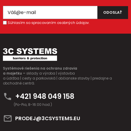
Súhlasím so spracovaním osobných údajov.
Systémové riešenia na ochranu zdravia
a majetku –
sklady a výroba | výstavba
a údržba | cesty a parkoviská | občianske stavby | predajne a
obchodné centrá.
+421 948 049 158
(Po-Pia, 8-16:00 hod.)
PRODEJ@3CSYSTEMS.EU