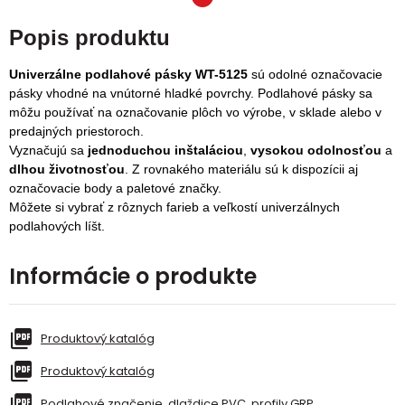
Popis produktu
Univerzálne podlahové pásky WT-5125
sú odolné označovacie
pásky vhodné na vnútorné hladké povrchy. Podlahové pásky sa
môžu používať na označovanie plôch vo výrobe, v sklade alebo v
predajných priestoroch.
Vyznačujú sa
jednoduchou inštaláciou
,
vysokou odolnosťou
a
dlhou životnosťou
. Z rovnakého materiálu sú k dispozícii aj
označovacie body a paletové značky.
Môžete si vybrať z rôznych farieb a veľkostí univerzálnych
podlahových líšt.
Informácie o produkte
Produktový katalóg
Produktový katalóg
Podlahové značenie, dlaždice PVC, profily GRP