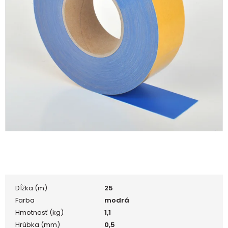
Dĺžka (m)
25
Farba
modrá
Hmotnosť (kg)
1,1
Hrúbka (mm)
0,5