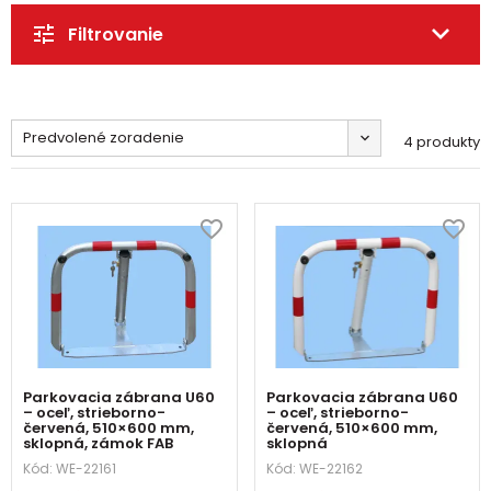
Filtrovanie
Predvolené zoradenie
4 produkty
Parkovacia zábrana U60
Parkovacia zábrana U60
– oceľ, strieborno-
– oceľ, strieborno-
červená, 510×600 mm,
červená, 510×600 mm,
sklopná, zámok FAB
sklopná
Kód:
WE-22161
Kód:
WE-22162