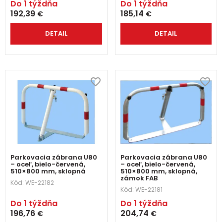
Do 1 týždňa
Do 1 týždňa
192,39
185,14
€
€
DETAIL
DETAIL
Parkovacia zábrana U80
Parkovacia zábrana U80
– oceľ, bielo-červená,
– oceľ, bielo-červená,
510×800 mm, sklopná
510×800 mm, sklopná,
zámok FAB
Kód:
WE-22182
Kód:
WE-22181
Do 1 týždňa
Do 1 týždňa
196,76
204,74
€
€