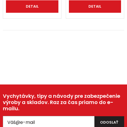
DETAIL
DETAIL
Vychytávky, tipy a návody pre zabezpečenie
výroby a skladov. Raz za čas priamo do e-
mailu.