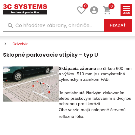
0
0
HĽADAŤ
Odvetvie
Sklopné parkovacie stĺpiky – typ U
Sklápacia zábrana
so šírkou 600 mm
a výškou 510 mm je uzamykateľná
cylindrickým zámkom FAB.
Je potiahnutá žiarivým zinkovaním
alebo práškovým lakovaním s dvojitou
ochranou proti korózii.
Obe verzie majú nalepené červenú
reflexnú fóliu.