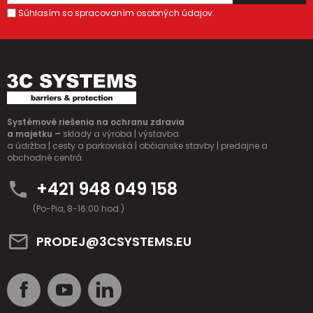
Súhlasím so spracovaním osobných údajov.
Systémové riešenia na ochranu zdravia
a majetku –
sklady a výroba | výstavba
a údržba | cesty a parkoviská | občianske stavby | predajne a
obchodné centrá.
+421 948 049 158
(Po-Pia, 8-16:00 hod.)
PRODEJ@3CSYSTEMS.EU