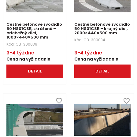
Cestné betónové zvodidlo
Cestné betónové zvodidlo
50 HS01CSB, skrátené –
50 HS01CSB – krajný diel,
priebežný diel,
2000×440×500 mm
1000×440×500 mm
Kód:
CB-300034
Kód:
CB-300039
3-4 týždne
3-4 týždne
Cena na vyžiadanie
Cena na vyžiadanie
DETAIL
DETAIL