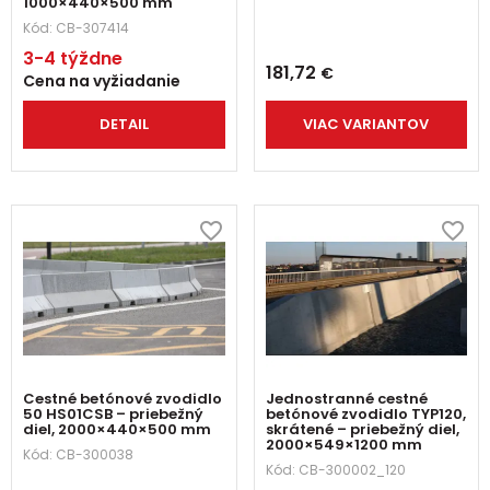
1000×440×500 mm
Kód:
CB-307414
3-4 týždne
181,72
€
Cena na vyžiadanie
DETAIL
VIAC VARIANTOV
Cestné betónové zvodidlo
Jednostranné cestné
50 HS01CSB – priebežný
betónové zvodidlo TYP120,
diel, 2000×440×500 mm
skrátené – priebežný diel,
2000×549×1200 mm
Kód:
CB-300038
Kód:
CB-300002_120