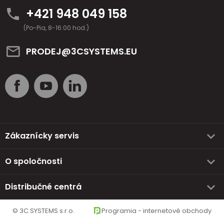
+421 948 049 158
(Po-Pia, 8-16:00 hod.)
PRODEJ@3CSYSTEMS.EU
Zákaznícky servis
O spoločnosti
Distribučné centrá
© 3C SYSTEMS s.r.o.
Programia - internetové obchody