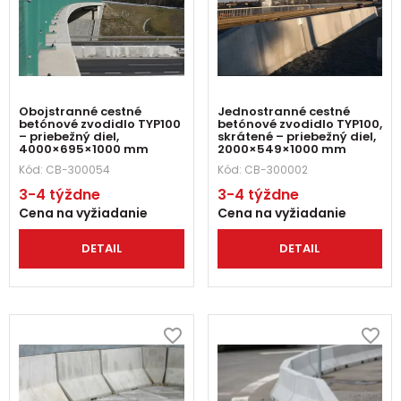
Obojstranné cestné
Jednostranné cestné
betónové zvodidlo TYP100
betónové zvodidlo TYP100,
– priebežný diel,
skrátené – priebežný diel,
4000×695×1000 mm
2000×549×1000 mm
Kód:
CB-300054
Kód:
CB-300002
3-4 týždne
3-4 týždne
Cena na vyžiadanie
Cena na vyžiadanie
DETAIL
DETAIL