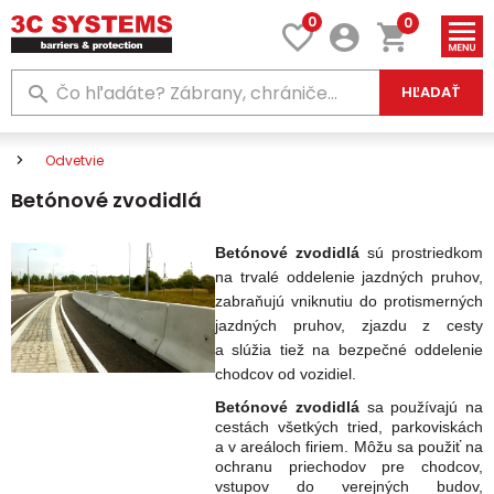
0
0
HĽADAŤ
Odvetvie
Betónové zvodidlá
Betónové zvodidlá
sú prostriedkom
na trvalé oddelenie jazdných pruhov,
zabraňujú vniknutiu do protismerných
jazdných pruhov, zjazdu z cesty
a slúžia tiež na bezpečné oddelenie
chodcov od vozidiel.
Betónové zvodidlá
sa používajú na
cestách všetkých tried, parkoviskách
a v areáloch firiem. Môžu sa použiť na
ochranu priechodov pre chodcov,
vstupov do verejných budov,