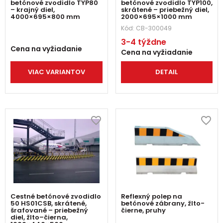
betónové zvodidlo TYP80
betónové zvodidlo TYP100,
– krajný diel,
skrátené – priebežný diel,
4000×695×800 mm
2000×695×1000 mm
Kód:
CB-300049
3-4 týždne
Cena na vyžiadanie
Cena na vyžiadanie
VIAC VARIANTOV
DETAIL
Cestné betónové zvodidlo
Reflexný polep na
50 HS01CSB, skrátené,
betónové zábrany, žlto-
šrafované – priebežný
čierne, pruhy
diel, žlto–čierna,