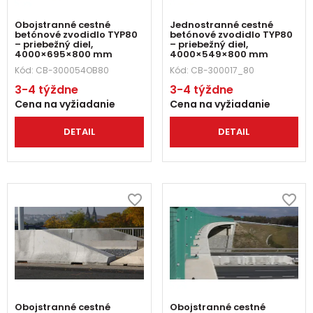
Obojstranné cestné
Jednostranné cestné
betónové zvodidlo TYP80
betónové zvodidlo TYP80
– priebežný diel,
– priebežný diel,
4000×695×800 mm
4000×549×800 mm
Kód:
CB-300054OB80
Kód:
CB-300017_80
3-4 týždne
3-4 týždne
Cena na vyžiadanie
Cena na vyžiadanie
DETAIL
DETAIL
Obojstranné cestné
Obojstranné cestné