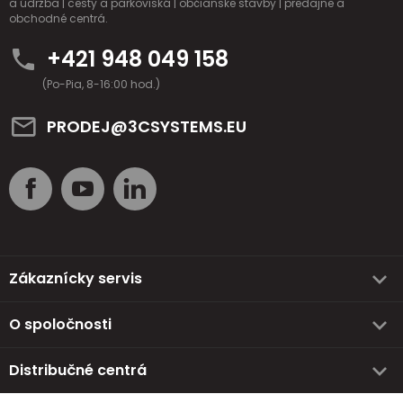
a údržba | cesty a parkoviská | občianske stavby | predajne a
obchodné centrá.
+421 948 049 158
(Po-Pia, 8-16:00 hod.)
PRODEJ@3CSYSTEMS.EU
Zákaznícky servis
O spoločnosti
Distribučné centrá