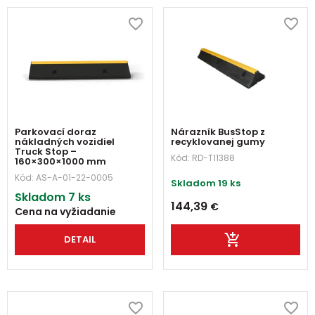
Parkovací doraz
Nárazník BusStop z
nákladných vozidiel
recyklovanej gumy
Truck Stop –
Kód:
RD-T11388
160×300×1000 mm
Kód:
AS-A-01-22-0005
Skladom 19 ks
Skladom 7 ks
144,39
€
Cena na vyžiadanie
DETAIL