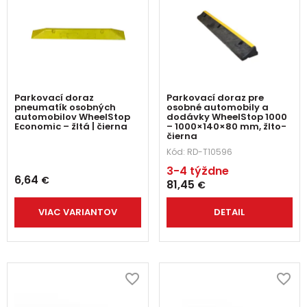
Parkovací doraz
Parkovací doraz pre
pneumatík osobných
osobné automobily a
automobilov WheelStop
dodávky WheelStop 1000
Economic – žltá | čierna
– 1000×140×80 mm, žlto-
čierna
Kód:
RD-T10596
3-4 týždne
6,64
€
81,45
€
VIAC VARIANTOV
DETAIL