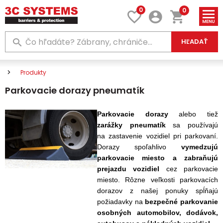
0
0
HĽADAŤ
Produkty
Parkovacie dorazy pneumatík
Parkovacie dorazy
alebo tiež
zarážky pneumatík
sa používajú
na zastavenie vozidiel pri parkovaní.
Dorazy spoľahlivo
vymedzujú
parkovacie miesto a zabraňujú
prejazdu vozidiel
cez parkovacie
miesto. Rôzne veľkosti parkovacích
dorazov z našej ponuky spĺňajú
požiadavky na
bezpečné parkovanie
osobných automobilov, dodávok,