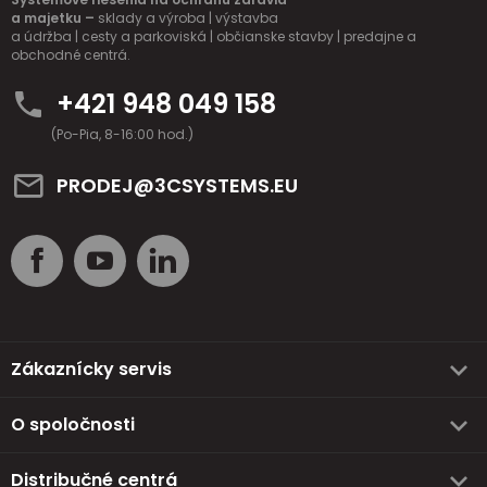
a majetku –
sklady a výroba | výstavba
a údržba | cesty a parkoviská | občianske stavby | predajne a
obchodné centrá.
+421 948 049 158
(Po-Pia, 8-16:00 hod.)
PRODEJ@3CSYSTEMS.EU
Zákaznícky servis
O spoločnosti
Distribučné centrá