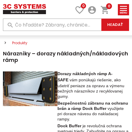
0
0
HĽADAŤ
Produkty
Nárazníky – dorazy nákladných/nákladových
rámp
Dorazy nákladných rámp A-
SAFE
vám ponúkajú riešenie, ako
ušetriť peniaze za opravu a výmenu
bežných nárazníkov z recyklovanej
gumy.
Bezpečnostnú zábranu na ochranu
brán a rámp Dock Buffer
využijete
pri doraze návesu do nakladacej
rampy.
Dock Buffer
je revolučná ochrana
svetovej triedy.
Zabudnite na opravy a