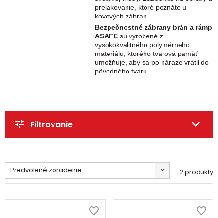
prelakovanie, ktoré poznáte u
kovových zábran.
Bezpečnostné zábrany brán a rámp
ASAFE
sú vyrobené z
vysokokvalitného polymérneho
materiálu, ktorého tvarová pamäť
umožňuje, aby sa po náraze vrátil do
pôvodného tvaru.
Filtrovanie
Predvolené zoradenie
2 produkty