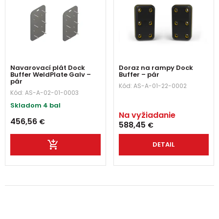
Navarovací plát Dock
Doraz na rampy Dock
Buffer WeldPlate Galv –
Buffer – pár
pár
Kód:
AS-A-01-22-0002
Kód:
AS-A-02-01-0003
Skladom 4 bal
Na vyžiadanie
456,56
€
588,45
€
DETAIL