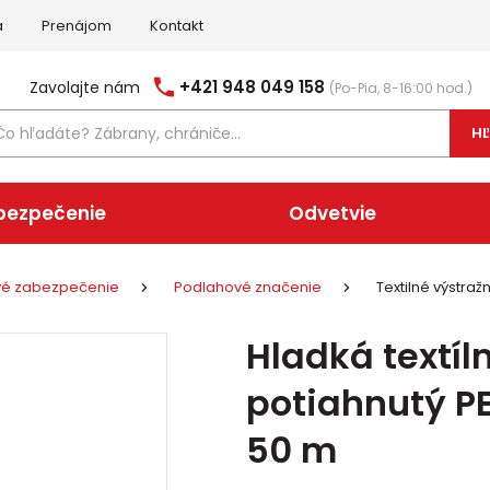
a
Prenájom
Kontakt
+421 948 049 158
Zavolajte nám
(Po-Pia, 8-16:00 hod.)
H
bezpečenie
Odvetvie
ové zabezpečenie
Podlahové značenie
Textilné výstraž
Hladká textíl
potiahnutý P
50 m