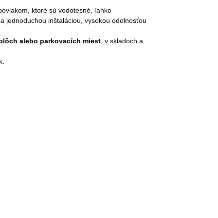
 povlakom, ktoré sú vodotesné, ľahko
 sa jednoduchou inštaláciou, vysokou odolnosťou
plôch alebo parkovacích miest
, v skladoch a
k.