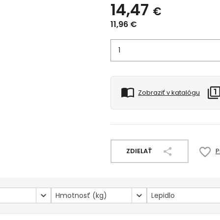
14,47
€
11,96
€
Zobraziť v katalógu
ZDIELAŤ
P
Hmotnosť (kg)
Lepidlo