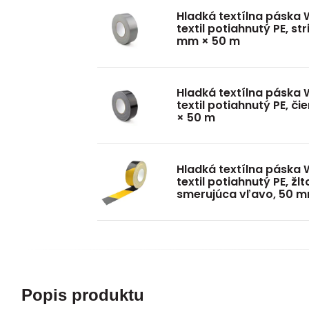
Hladká textílna páska 
textil potiahnutý PE, st
mm × 50 m
Hladká textílna páska 
textil potiahnutý PE, č
× 50 m
Hladká textílna páska 
textil potiahnutý PE, žl
smerujúca vľavo, 50 m
Popis produktu