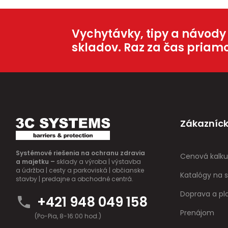
Vychytávky, tipy a návody
skladov. Raz za čas priam
Zákazníck
Systémové riešenia na ochranu zdravia
Cenová kalku
a majetku –
sklady a výroba | výstavba
a údržba | cesty a parkoviská | občianske
Katalógy na s
stavby | predajne a obchodné centrá.
Doprava a pl
+421 948 049 158
Prenájom
(Po-Pia, 8-16:00 hod.)