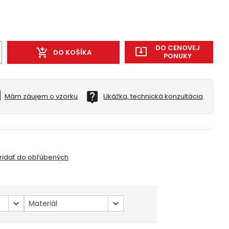
DO CENOVEJ
DO KOŠÍKA
PONUKY
Mám záujem o vzorku
Ukážka, technická konzultácia
ridať do obľúbených
Materiál