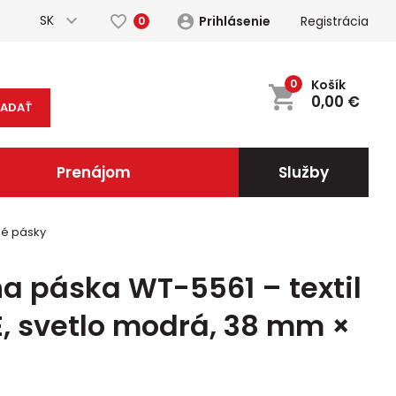
SK
Prihlásenie
Registrácia
0
0
Košík
0,00
€
ĽADAŤ
Prenájom
Služby
né pásky
na páska WT-5561 – textil
E, svetlo modrá, 38 mm ×