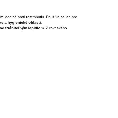
i odolná proti roztrhnutiu. Používa sa len pre
ke a hygienické oblasti
.
odstrániteľným lepidlom
.
Z rovnakého