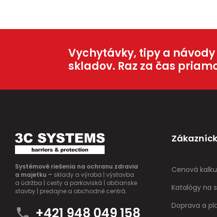
Vychytávky, tipy a návody
skladov. Raz za čas priam
Zákazníck
Systémové riešenia na ochranu zdravia
Cenová kalku
a majetku –
sklady a výroba | výstavba
a údržba | cesty a parkoviská | občianske
Katalógy na s
stavby | predajne a obchodné centrá.
Doprava a pl
+421 948 049 158