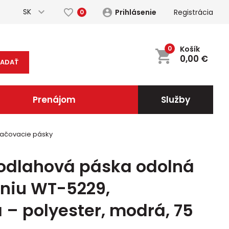
SK
Prihlásenie
Registrácia
0
0
Košík
0,00
€
ĽADAŤ
Prenájom
Služby
ačovacie pásky
podlahová páska odolná
eniu WT-5229,
– polyester, modrá, 75