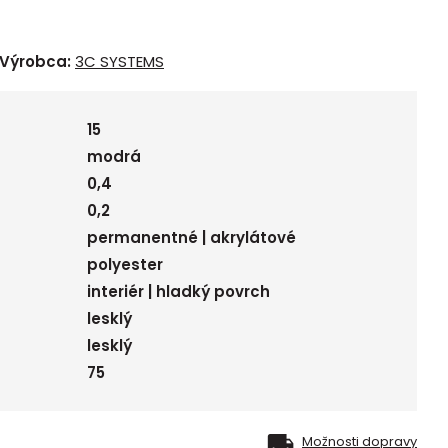
Výrobca:
3C SYSTEMS
15
modrá
0,4
0,2
permanentné | akrylátové
polyester
interiér | hladký povrch
lesklý
lesklý
75
Možnosti dopravy