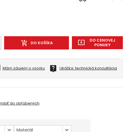
DO CENOVEJ
DO KOŠÍKA
PONUKY
Mám záujem o vzorku
Ukážka, technická konzultácia
ridať do obľúbených
Materiál