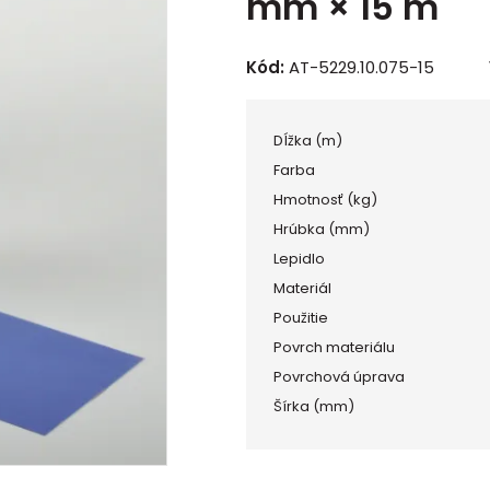
mm × 15 m
Kód:
AT-5229.10.075-15
Dĺžka (m)
Farba
Hmotnosť (kg)
Hrúbka (mm)
Lepidlo
Materiál
Použitie
Povrch materiálu
Povrchová úprava
Šírka (mm)