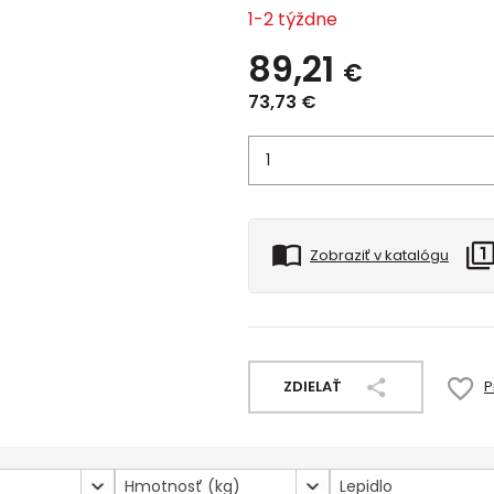
1-2 týždne
89,21
€
73,73
€
Zobraziť v katalógu
ZDIELAŤ
P
Hmotnosť (kg)
Lepidlo