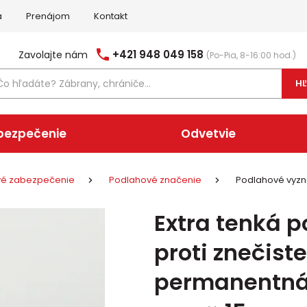
a
Prenájom
Kontakt
+421 948 049 158
Zavolajte nám
(Po-Pia, 8-16:00 hod.)
H
bezpečenie
Odvetvie
ové zabezpečenie
Podlahové značenie
Podlahové vyzn
Extra tenká 
proti znečist
permanentná 