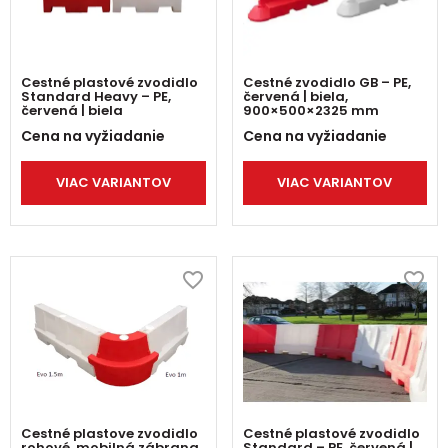
Cestné plastové zvodidlo
Cestné zvodidlo GB – PE,
Standard Heavy – PE,
červená | biela,
červená | biela
900×500×2325 mm
Cena na vyžiadanie
Cena na vyžiadanie
VIAC VARIANTOV
VIAC VARIANTOV
Cestné plastove zvodidlo
Cestné plastové zvodidlo
rohové, mobilná zábrana
Standard – PE, červená |