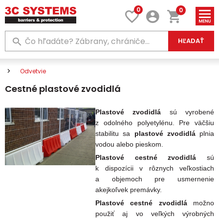
0
0
HĽADAŤ
Odvetvie
Cestné plastové zvodidlá
Plastové zvodidlá
sú vyrobené
z odolného polyetylénu. Pre väčšiu
stabilitu sa
plastové zvodidlá
plnia
vodou alebo pieskom.
Plastové cestné zvodidlá
sú
k dispozícii v
rôznych veľkostiach
a objemoch pre usmernenie
akejkoľvek premávky.
Plastové cestné zvodidlá
možno
použiť aj vo veľkých výrobných