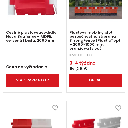
Cestné plastove zvodidlo
Plastový mobilný plot,
Nova Baufence – MDPE,
bezpečnostná zábrana
červená | biela, 2000 mm
StrongFence (PlasticTop)
– 2000×1000 mm,
oranžová (sivá)
Kód:
OX-O633
3-4 týždne
Cena na vyžiadanie
151,26
€
VIAC VARIANTOV
DETAIL