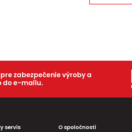
 pre zabezpečenie výroby a
o do e-mailu.
y servis
O spoločnosti