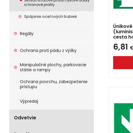
Sklolaminátové protišmykové dosky
a hranové profily
Spájanie oceľových trubiek
Únikové
(lumini
Regály
cesta h
6,81
Ochrana proti pádu z výšky
Manipulačné plochy, parkovacie
státie a rampy
Ochrana povrchu, zabezpečenie
prístupu
Výpredaj
Odvetvie