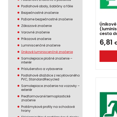
Podlahové obaly, šablóny a fólie
Bezpečnostné značenie
Požiarne bezpečnostné značenie
Únikové
Zákazové značenie
(lumini
Varovné značenie
cesta d
Príkazové značenie
6,81
Luminiscenčné značenie
Únikové luminiscenčné značenie
Samolepiace plošné značenie –
interiér
Príslušenstvo a vybavenie
Podlahové dlaždice z recyklovaného
PVC, StandardRecycled
Samolepiace značenie na vozovky –
exteriér
Predformované termoplastické
značenie
Protišmykové profily na schodové
hrany