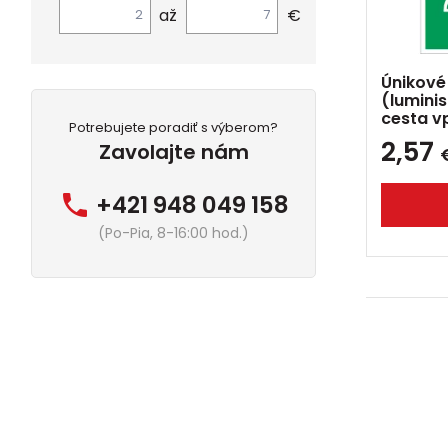
až
€
Únikové
(lumini
cesta v
Potrebujete poradiť s výberom?
2,57
Zavolajte nám
+421 948 049 158
(Po-Pia, 8-16:00 hod.)