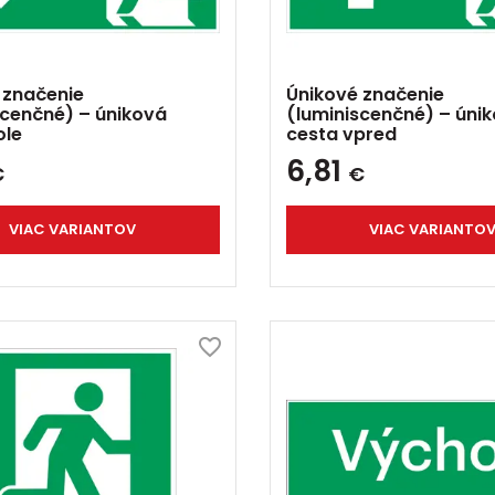
 značenie
Únikové značenie
scenčné) – úniková
(luminiscenčné) – úni
ole
cesta vpred
6,81
€
€
VIAC VARIANTOV
VIAC VARIANTO