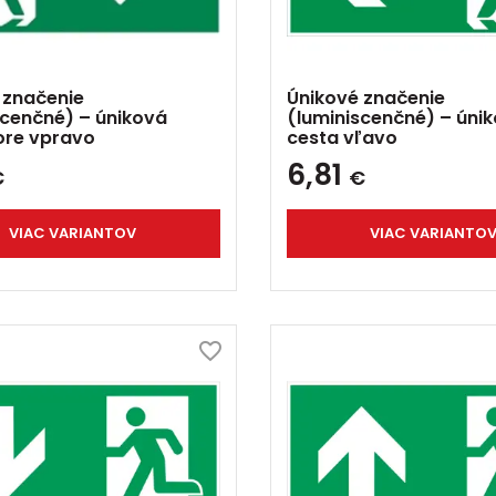
 značenie
Únikové značenie
scenčné) – úniková
(luminiscenčné) – úni
ore vpravo
cesta vľavo
6,81
€
€
VIAC VARIANTOV
VIAC VARIANTO