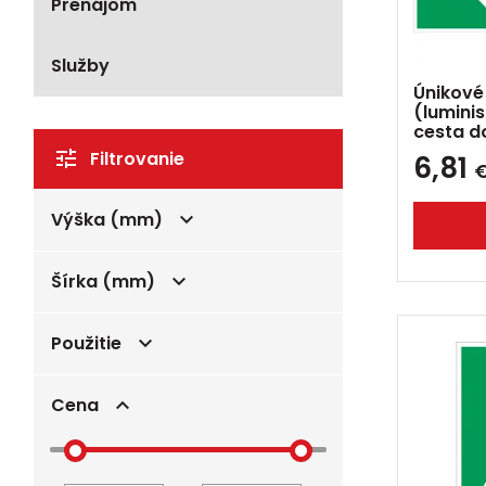
Prenájom
Služby
Únikové
(lumini
cesta d
Filtrovanie
6,81
Výška (mm)
Šírka (mm)
Použitie
Cena