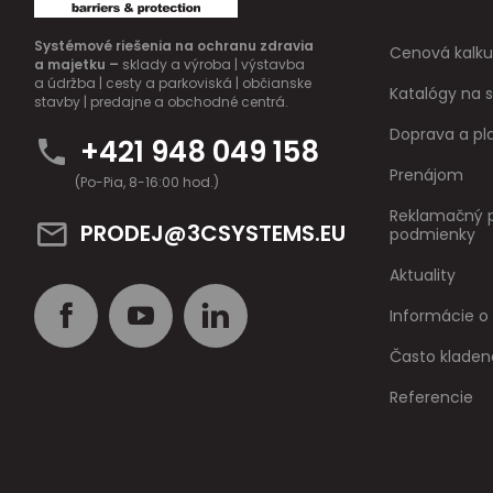
Systémové riešenia na ochranu zdravia
Cenová kalku
a majetku –
sklady a výroba | výstavba
a údržba | cesty a parkoviská | občianske
Katalógy na s
stavby | predajne a obchodné centrá.
Doprava a pl
+421 948 049 158
Prenájom
(Po-Pia, 8-16:00 hod.)
Reklamačný p
PRODEJ@3CSYSTEMS.EU
podmienky
Aktuality
Informácie o
Často kladen
Referencie