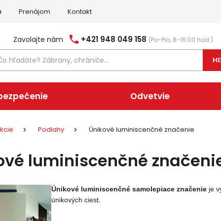
a
Prenájom
Kontakt
+421 948 049 158
Zavolajte nám
(Po-Pia, 8-16:00 hod.)
H
bezpečenie
Odvetvie
kcie
Podlahy
Únikové luminiscenčné značenie
ové luminiscenčné značeni
Únikové luminiscenčné samolepiace značenie
je v
.
únikových ciest