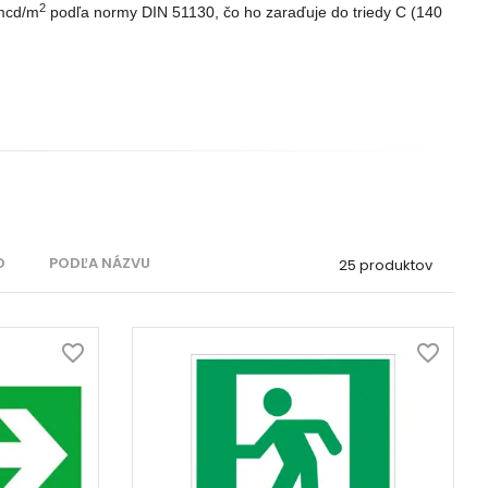
2
 mcd/m
podľa normy DIN 51130, čo ho zaraďuje do triedy C (140
O
PODĽA NÁZVU
25 produktov