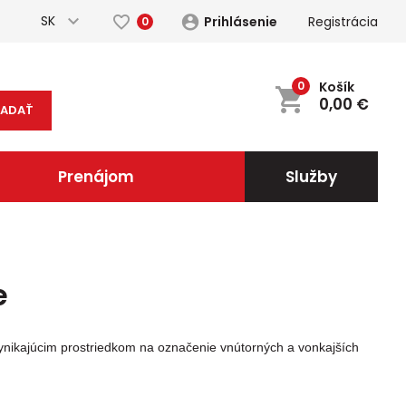
SK
Prihlásenie
Registrácia
0
0
Košík
0,00
€
ĽADAŤ
Prenájom
Služby
e
ynikajúcim prostriedkom na označenie vnútorných a vonkajších