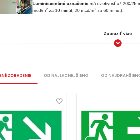
Luminiscenčné označenie
má svietivosť až 200/25
2
2
mcd/m
za 10 minút, 20 mcd/m
za 60 minút).
Zobraziť viac
ENÉ ZORADENIE
OD NAJLACNEJŠIEHO
OD NAJDRAHŠIEH