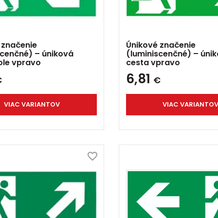
 značenie
Únikové značenie
scenčné) – úniková
(luminiscenčné) – úni
ole vpravo
cesta vpravo
6,81
€
€
VIAC VARIANTOV
VIAC VARIANTO