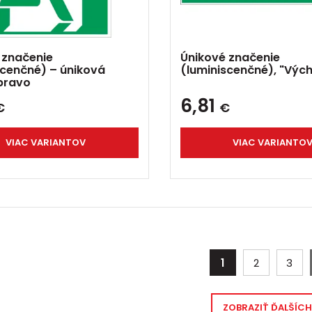
 značenie
Únikové značenie
scenčné) – úniková
(luminiscenčné), "Výc
pravo
6,81
€
€
VIAC VARIANTOV
VIAC VARIANTO
1
2
3
ZOBRAZIŤ ĎALŠÍCH