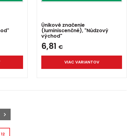
Únikové značenie
hod"
(luminiscenčné), "Núdzový
východ"
6,81
€
V
VIAC VARIANTOV
12