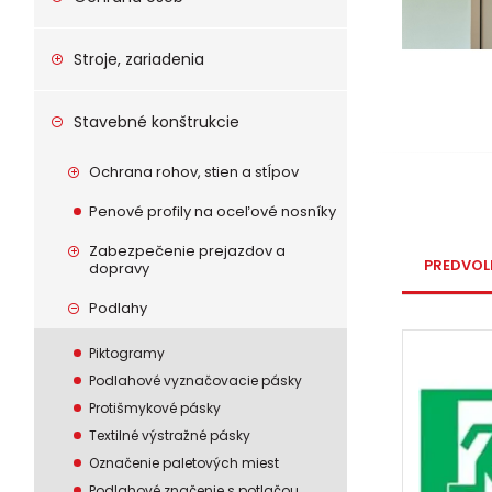
Stroje, zariadenia
Stavebné konštrukcie
Ochrana rohov, stien a stĺpov
Penové profily na oceľové nosníky
Zabezpečenie prejazdov a
PREDVOL
dopravy
Podlahy
Piktogramy
Podlahové vyznačovacie pásky
Protišmykové pásky
Textilné výstražné pásky
Označenie paletových miest
Podlahové značenie s potlačou