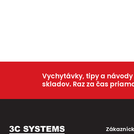
Vychytávky, tipy a návody
skladov. Raz za čas priam
Zákazníck