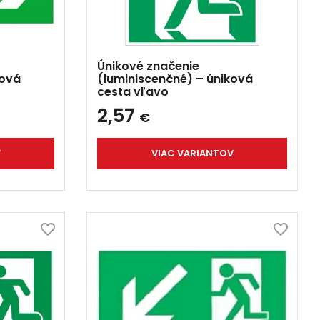
Únikové značenie
ková
(luminiscenčné) – úniková
cesta vľavo
2,57
€
V
VIAC VARIANTOV