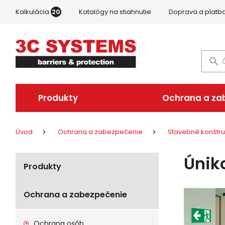
Kalkulácia
20
Katalógy na stiahnutie
Doprava a platb
Produkty
Ochrana a za
Úvod
Ochrana a zabezpečenie
Stavebné konštru
Únik
Produkty
Ochrana a zabezpečenie
Ochrana osôb