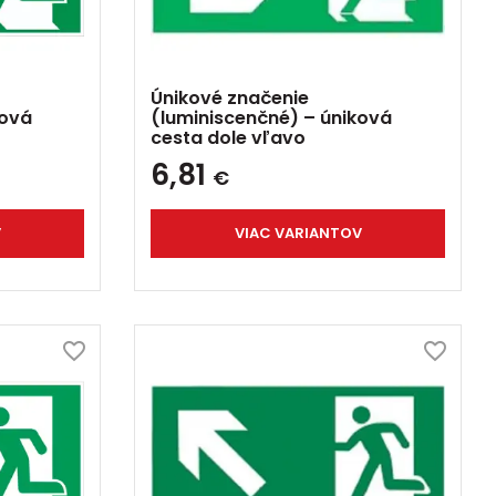
Únikové značenie
ková
(luminiscenčné) – úniková
cesta dole vľavo
6,81
€
V
VIAC VARIANTOV