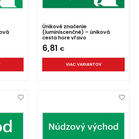
Únikové značenie
ková
(luminiscenčné) – úniková
cesta hore vľavo
6,81
€
V
VIAC VARIANTOV