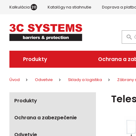
Kalkulácia
20
Katalógy na stiahnutie
Doprava a platb
Produkty
Ochrana a za
Úvod
Odvetvie
Sklady a logistika
Zábrany 
Tele
Produkty
Ochrana a zabezpečenie
Odvetvie