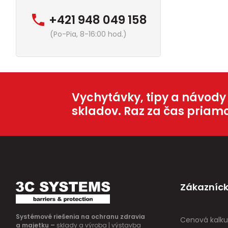
+421 948 049 158
(Po-Pia, 8-16:00 hod.)
Vychytávky, tipy a návody
skladov. Raz za čas priam
Zákazníck
Systémové riešenia na ochranu zdravia
Cenová kalku
a majetku –
sklady a výroba | výstavba