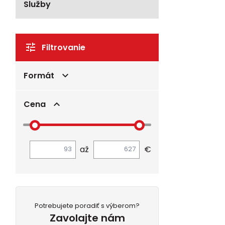
Služby
Filtrovanie
Formát
Cena
až
€
Potrebujete poradiť s výberom?
Zavolajte nám