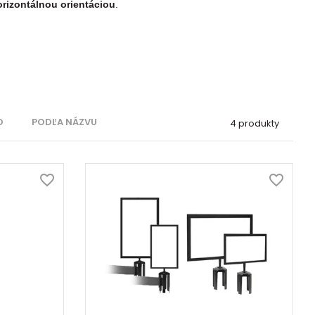
orizontálnou orientáciou
.
O
PODĽA NÁZVU
4 produkty