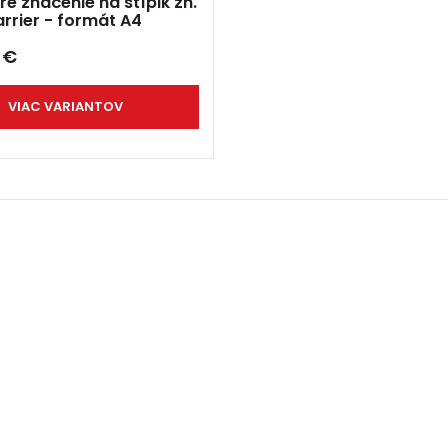
re značenie na stĺpik zn.
rrier - formát A4
2
€
VIAC VARIANTOV