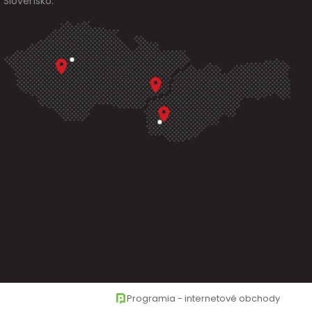
Slovensko.
Programia - internetové obchody