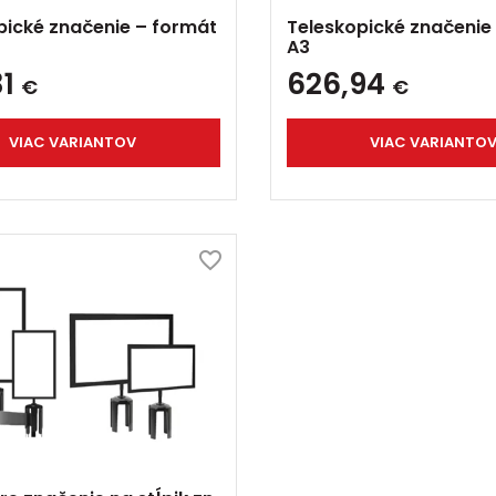
pické značenie – formát
Teleskopické značenie
A3
31
626,94
€
€
VIAC VARIANTOV
VIAC VARIANTO