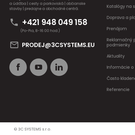
a údržba | cesty a parkoviská | občianske
Katalógy na s
stavby | predajne a obchodné centrá.
Doprava a pl
+421 948 049 158
Prenájom
(Po-Pia, 8-16:00 hod.)
Reklamačný p
PRODEJ@3CSYSTEMS.EU
podmienky
Aktuality
Informácie o
Často kladen
Referencie
© 3C SYSTEMS s.r.o.