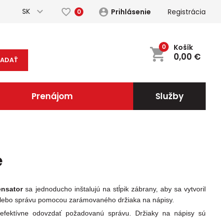
SK
Prihlásenie
Registrácia
0
0
Košík
0,00
€
ĽADAŤ
Prenájom
Služby
e
ensator
sa jednoducho inštalujú na stĺpik zábrany, aby sa vytvoril
e alebo správu pomocou zarámovaného držiaka na nápisy.
efektívne odovzdať požadovanú správu. Držiaky na nápisy sú