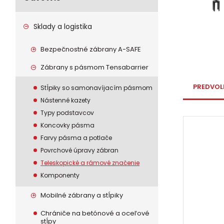
Sklady a logistika
Bezpečnostné zábrany A-SAFE
Zábrany s pásmom Tensabarrier
PREDVOL
Stĺpiky so samonavíjacím pásmom
Nástenné kazety
Typy podstavcov
Koncovky pásma
Farvy pásma a potlače
Povrchové úpravy zábran
Teleskopické a rámové značenie
Komponenty
Mobilné zábrany a stĺpiky
Chrániče na betónové a oceľové
stĺpy