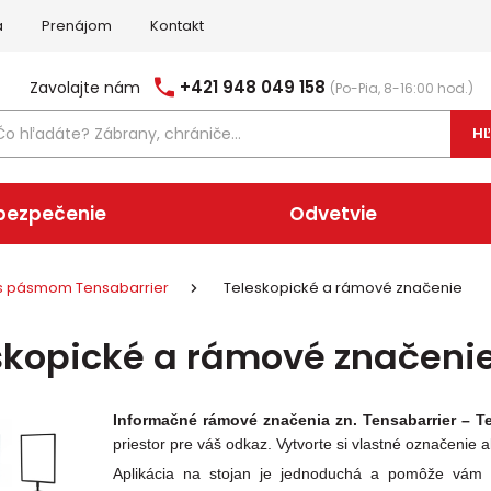
a
Prenájom
Kontakt
+421 948 049 158
Zavolajte nám
(Po-Pia, 8-16:00 hod.)
H
bezpečenie
Odvetvie
s pásmom Tensabarrier
Teleskopické a rámové značenie
skopické a rámové značeni
Informačné
rámové značenia zn. Tensabarrier – T
priestor pre váš odkaz. Vytvorte si vlastné označeni
Aplikácia na stojan je jednoduchá a pomôže vám 