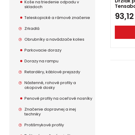
Držiak p
Koše na triedenie odpadu v
Tensaba
skladoch
93,1
Teleskopické a rámové značenie
Zrkadlá
Obrubníky a navádzače kolies
Parkovacie dorazy
Dorazy na rampu
Retardéry, káblové prejazdy
Nástenné, rohové profily a
okopové dosky
Penové profily na oceľové nosníky
Značenie dopravnej a inej
techniky
Protišmykové profily