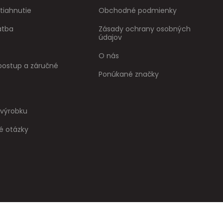
tiahnutie
Obchodné podmienky
atba
Zásady ochrany osobných
údajov
O nás
ostup a záručné
Ponúkané značky
 výrobku
é otázky