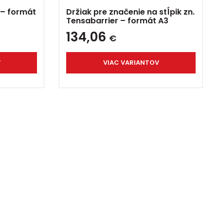
 – formát
Držiak pre značenie na stĺpik zn.
Tensabarrier – formát A3
134,06
€
V
VIAC VARIANTOV