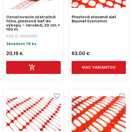
Označovacia výstražná
Plastová stavená sieť
fólia, plastová sieť do
Baunet Economic
výkopu – červená, 20 cm ×
100 m
Kód:
IS-84201050
Skladom 76 ks
20,19
63,00
€
€
VIAC VARIANTOV