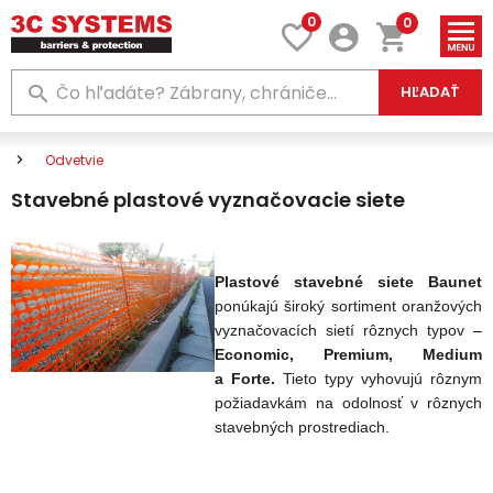
0
0
HĽADAŤ
Odvetvie
Stavebné plastové vyznačovacie siete
Plastové stavebné siete Baunet
ponúkajú široký sortiment oranžových
vyznačovacích sietí rôznych typov
–
Economic, Premium, Medium
a Forte.
Tieto typy vyhovujú rôznym
požiadavkám na odolnosť v rôznych
stavebných prostrediach.