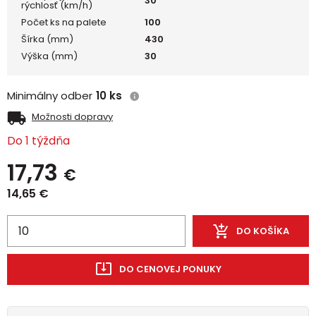
30
rýchlosť (km/h)
Počet ks na palete
100
Šírka (mm)
430
Výška (mm)
30
Minimálny odber
10 ks
Možnosti dopravy
Do 1 týždňa
17,73
€
14,65
€
DO KOŠÍKA
DO CENOVEJ PONUKY