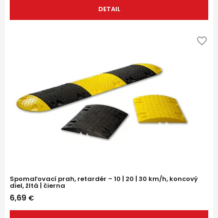
DETAIL
Spomaľovací prah, retardér – 10 | 20 | 30 km/h, koncový
diel, žltá | čierna
6,69
€