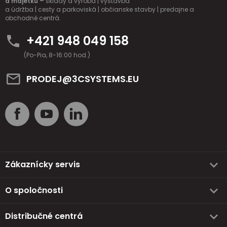
a majetku –
sklady a výroba | výstavba
a údržba | cesty a parkoviská | občianske stavby | predajne a
obchodné centrá.
+421 948 049 158
(Po-Pia, 8-16:00 hod.)
PRODEJ@3CSYSTEMS.EU
Zákaznícky servis
O spoločnosti
Distribučné centrá