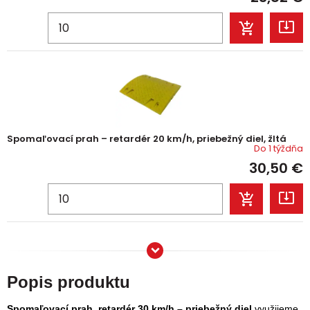
Spomaľovací prah – retardér 20 km/h, priebežný diel, žltá
Do 1 týždňa
30,50
€
Popis produktu
Spomaľovací prah, retardér 30 km/h – priebežný diel
využijeme