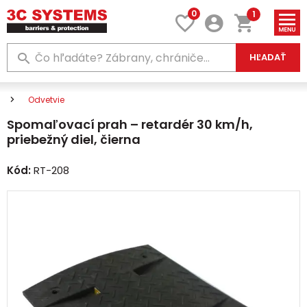
0
1
HĽADAŤ
Odvetvie
Spomaľovací prah – retardér 30 km/h,
priebežný diel, čierna
Kód:
RT-208