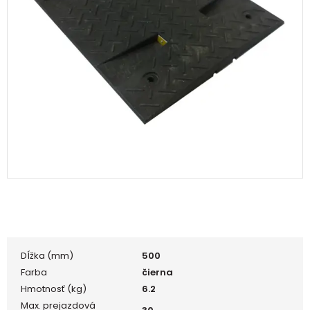
Dĺžka (mm)
500
Farba
čierna
Hmotnosť (kg)
6.2
Max. prejazdová