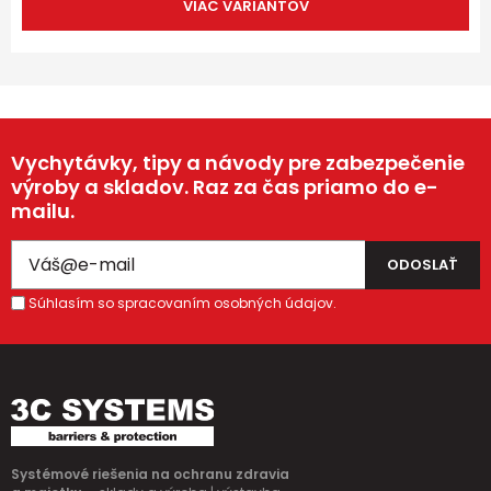
VIAC VARIANTOV
Vychytávky, tipy a návody pre zabezpečenie
výroby a skladov. Raz za čas priamo do e-
mailu.
Súhlasím so spracovaním osobných údajov.
Systémové riešenia na ochranu zdravia