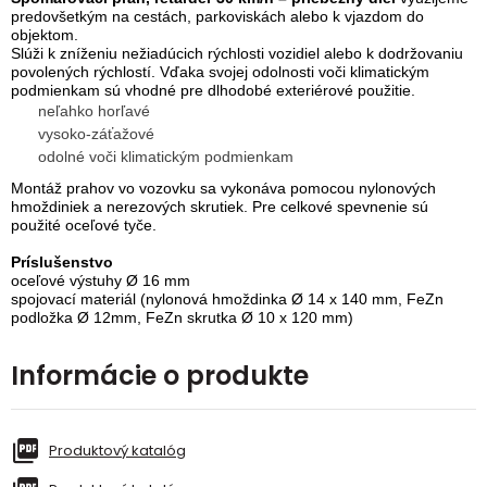
predovšetkým na cestách, parkoviskách alebo k vjazdom do
objektom.
Slúži k zníženiu nežiadúcich rýchlosti vozidiel alebo k dodržovaniu
povolených rýchlostí. Vďaka svojej odolnosti voči klimatickým
podmienkam sú vhodné pre dlhodobé exteriérové použitie.
neľahko horľavé
vysoko-záťažové
odolné voči klimatickým podmienkam
Montáž prahov vo vozovku sa vykonáva pomocou nylonových
hmoždiniek a nerezových skrutiek. Pre celkové spevnenie sú
použité oceľové tyče.
Príslušenstvo
oceľové výstuhy Ø 16 mm
spojovací materiál (nylonová hmoždinka Ø 14 x 140 mm, FeZn
podložka Ø 12mm, FeZn skrutka Ø 10 x 120 mm)
Informácie o produkte
Produktový katalóg