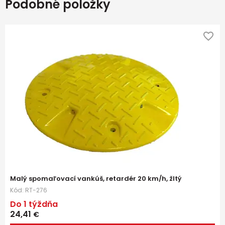
Podobné položky
Malý spomaľovací vankúš, retardér 20 km/h, žltý
Kód:
RT-276
Do 1 týždňa
24,41
€