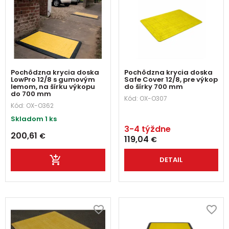
Pochôdzna krycia doska
Pochôdzna krycia doska
LowPro 12/8 s gumovým
Safe Cover 12/8, pre výkop
lemom, na šírku výkopu
do šírky 700 mm
do 700 mm
Kód:
OX-O307
Kód:
OX-O362
Skladom 1 ks
3-4 týždne
200,61
€
119,04
€
DETAIL