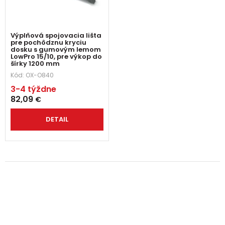
Výplňová spojovacia lišta
pre pochôdznu kryciu
dosku s gumovým lemom
LowPro 15/10, pre výkop do
šírky 1200 mm
Kód:
OX-O840
3-4 týždne
82,09
€
DETAIL