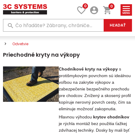
0
0
HĽADAŤ
Odvetvie
Priechodné kryty na výkopy
Chodníkové kryty na výkopy
s
protišmykovým povrchom sú ideálnou
voľbou na zakrytie výkopov a
zabezpečenie bezpečného prechodu
pre chodcov. Znížený a skosený profil
kopíruje nerovný povrch cesty, čím sa
eliminuje možnosť zakopnutia.
Hlavnou výhodou
krytov chodníkov
je rýchla montáž bez použitia ťažkej
zdvíhacej techniky. Dosky by mali byť