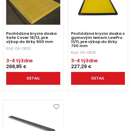
Pochôdzna krycia doska
Pochôdzna krycia doska s
Safe Cover 16/12, pre
gumovým lemom LowPro
výkop do šírky 900 mm
11/11, pre výkop do šírky
700 mm
Kód:
OX-O820
Kód:
OX-O825
3-4 týždne
3-4 týždne
268,85
227,29
€
€
DETAIL
DETAIL