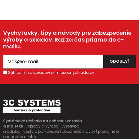
Vychytávky, tipy a návody pre zabezpečenie
výroby a skladov. Raz za čas priamo do e-
mailu.
Súhlasím so spracovaním osobných údajov.
Systémové riešenia na ochranu zdravia
a majetku –
sklady a výroba | výstavba
a údržba | cesty a parkoviská | občianske stavby | predajne a
obchodné centrá.