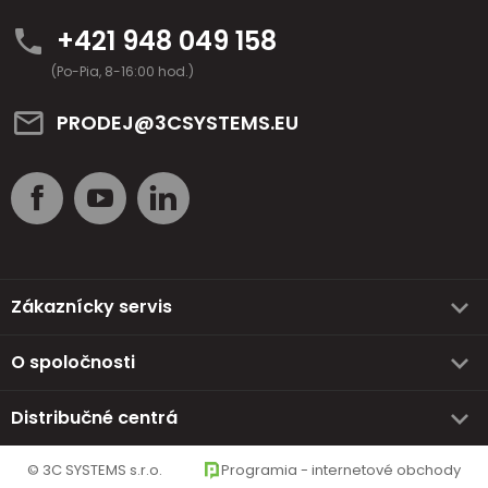
+421 948 049 158
(Po-Pia, 8-16:00 hod.)
PRODEJ@3CSYSTEMS.EU
Zákaznícky servis
O spoločnosti
Distribučné centrá
© 3C SYSTEMS s.r.o.
Programia - internetové obchody