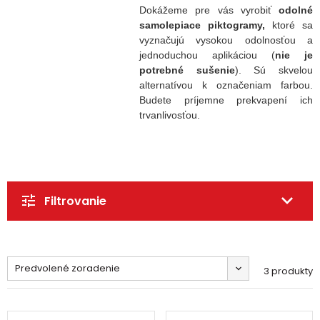
Dokážeme pre vás vyrobiť
odolné
samolepiace piktogramy,
ktoré sa
vyznačujú vysokou odolnosťou a
jednoduchou aplikáciou (
nie je
potrebné sušenie
). Sú skvelou
alternatívou k
označeniam farbou.
Budete príjemne prekvapení ich
trvanlivosťou.
Filtrovanie
Predvolené zoradenie
3 produkty