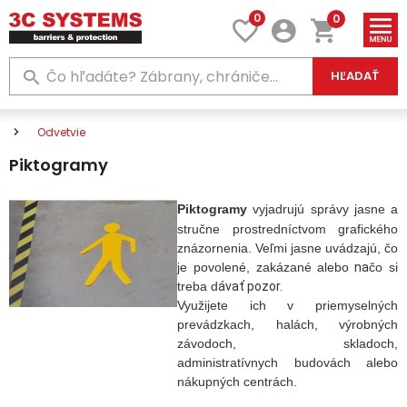
0
0
HĽADAŤ
Odvetvie
Piktogramy
Piktogramy
vyjadrujú správy jasne a
stručne prostredníctvom grafického
znázornenia. Veľmi jasne uvádzajú, čo
je povolené,
zakázané alebo
na
čo
si
treba d
ávať pozor.
Využijete ich v priemyselných
prevádzkach, halách, výrobných
závodoch, skladoch,
administratívnych budovách alebo
nákupných centrách.