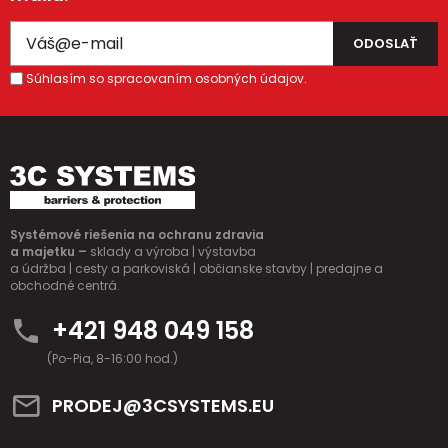
Súhlasím so spracovaním osobných údajov.
Systémové riešenia na ochranu zdravia
a majetku –
sklady a výroba | výstavba
a údržba | cesty a parkoviská | občianske stavby | predajne a
obchodné centrá.
+421 948 049 158
(Po-Pia, 8-16:00 hod.)
PRODEJ@3CSYSTEMS.EU