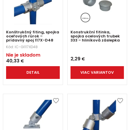
Konštrukčný fiting, spojka
Konstrukční fitinka,
oceľových rúrok –
spojka ocelových trubek
prídavný spoj 117X-D48
333 – hliníková záslepka
Kód:
IC-GI117XD48
Nie je skladom
2,29
€
40,33
€
DETAIL
VIAC VARIANTOV