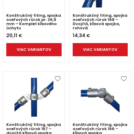
Konštrukčný fiting, spojka
Konštrukčný fiting, spojka
oceľových rúrok pr. 26,9
oceľových rúrok 168 –
mm – Komplet kĺbového
Dvojitá, kĺbová spojka,
úchytu
rohová
20,11
14,34
€
€
VIAC VARIANTOV
VIAC VARIANTOV
Konštrukčný fiting, spojka
Konštrukčný fiting, spojka
oceľových rúrok 167 –
oceľových rúrok 166 –
dvojitá kĺbová spojka
kĺbová spojka