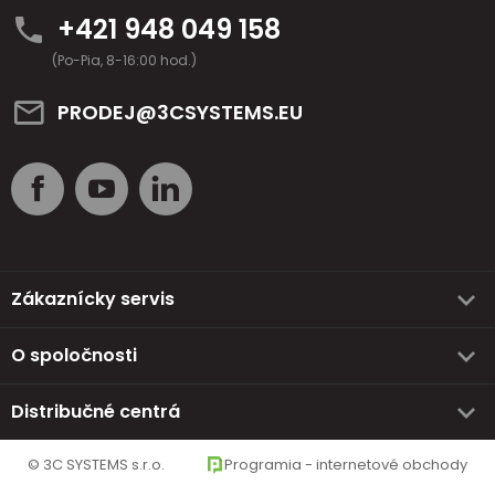
+421 948 049 158
(Po-Pia, 8-16:00 hod.)
PRODEJ@3CSYSTEMS.EU
Zákaznícky servis
O spoločnosti
Distribučné centrá
© 3C SYSTEMS s.r.o.
Programia - internetové obchody