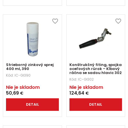
Strieborný zinkový sprej
Konštrukčný fiting, spojka
400 ml, 390
oceľových rúrok – Kĺbový
ráčna se sadou hlavic 302
Kód:
IC-GI390
Kód:
IC-GI302
Nie je skladom
Nie je skladom
50,69
124,64
€
€
DETAIL
DETAIL