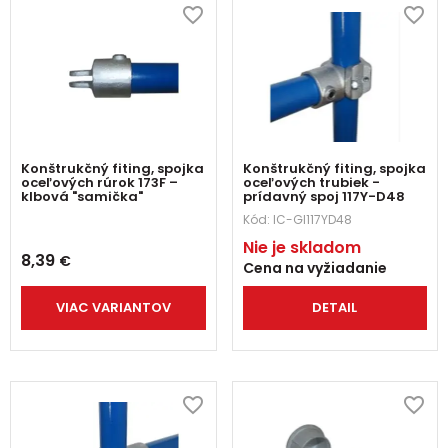
Konštrukčný fiting, spojka
Konštrukčný fiting, spojka
oceľových rúrok 173F –
oceľových trubiek -
klbová "samička"
prídavný spoj 117Y-D48
Kód:
IC-GI117YD48
Nie je skladom
8,39
€
Cena na vyžiadanie
VIAC VARIANTOV
DETAIL