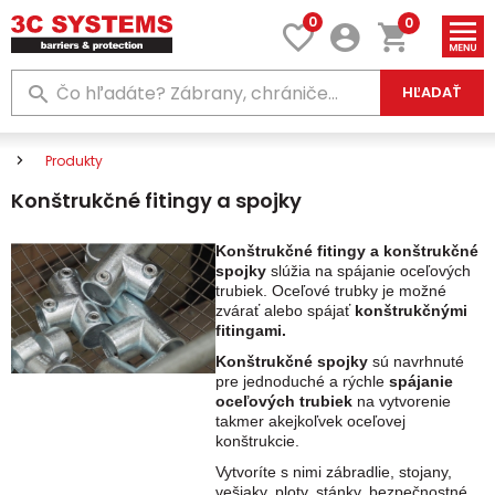
0
0
HĽADAŤ
Produkty
Konštrukčné fitingy a spojky
Konštrukčné fitingy a konštrukčné
spojky
slúžia na spájanie oceľových
trubiek. Oceľové trubky je možné
zvárať alebo spájať
konštrukčnými
fitingami.
Konštrukčné spojky
sú navrhnuté
pre jednoduché a rýchle
spájanie
oceľových trubiek
na vytvorenie
takmer akejkoľvek oceľovej
konštrukcie.
Vytvoríte s nimi zábradlie, stojany,
vešiaky, ploty, stánky, bezpečnostné