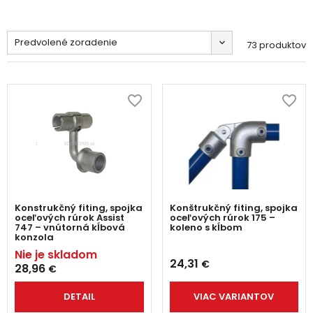
Predvolené zoradenie
73 produktov
Konstrukčný fiting, spojka
Konštrukčný fiting, spojka
oceľových rúrok Assist
oceľových rúrok 175 –
747 – vnútorná kĺbová
koleno s kĺbom
konzola
Nie je skladom
24,31
€
28,96
€
DETAIL
VIAC VARIANTOV