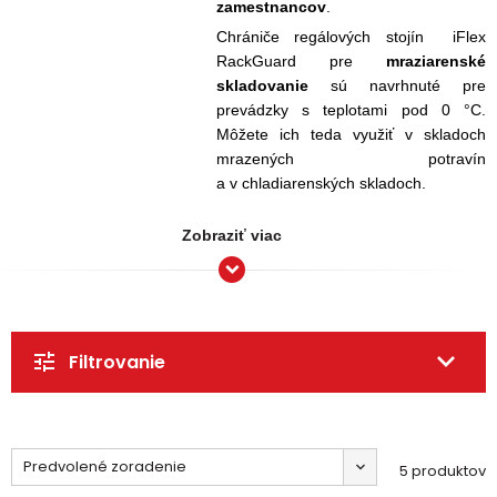
zamestnancov
.
Chrániče regálových stojín
iFlex
RackGuard
pre
mraziarenské
skladovanie
sú navrhnuté pre
prevádzky s teplotami pod 0 °C.
Môžete ich teda využiť v skladoch
mrazených potravín
a v chladiarenských skladoch.
Zobraziť viac
Filtrovanie
Predvolené zoradenie
5 produktov