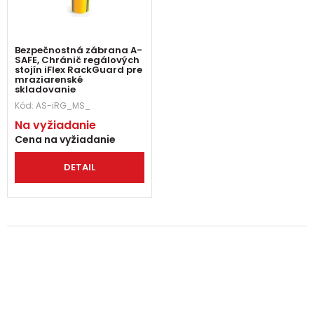
Bezpečnostná zábrana A-
SAFE, Chránič regálových
stojín iFlex RackGuard pre
mraziarenské
skladovanie
Kód:
AS-iRG_MS_
Na vyžiadanie
Cena na vyžiadanie
DETAIL