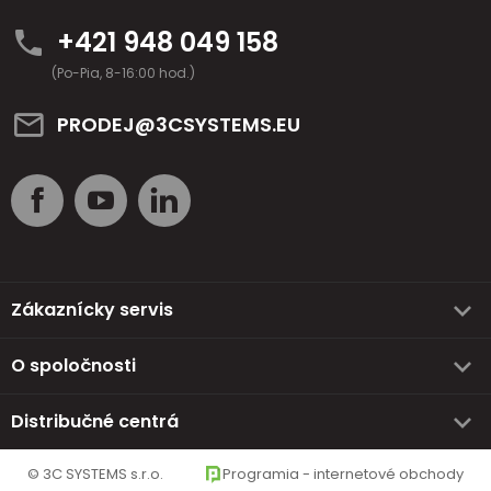
+421 948 049 158
(Po-Pia, 8-16:00 hod.)
PRODEJ@3CSYSTEMS.EU
Zákaznícky servis
O spoločnosti
Distribučné centrá
© 3C SYSTEMS s.r.o.
Programia - internetové obchody