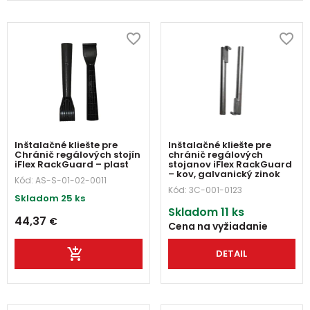
Inštalačné kliešte pre
Inštalačné kliešte pre
Chránič regálových stojín
chránič regálových
iFlex RackGuard – plast
stojanov iFlex RackGuard
– kov, galvanický zinok
Kód:
AS-S-01-02-0011
Kód:
3C-001-0123
Skladom 25 ks
Skladom 11 ks
44,37
€
Cena na vyžiadanie
DETAIL