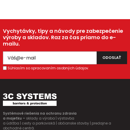
Vychytávky, tipy a návody pre zabezpečenie
výroby a skladov. Raz za čas priamo do e-
mailu.
Súhlasím so spracovaním osobných údajov.
Systémové riešenia na ochranu zdravia
a majetku –
sklady a výroba | výstavba
a údržba | cesty a parkoviská | občianske stavby | predajne a
obchodné centrá.