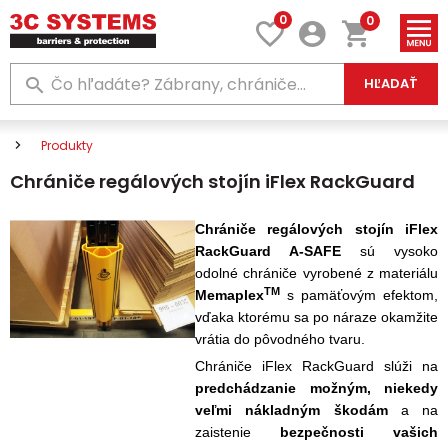
0
0
HĽADAŤ
Produkty
Chrániče regálových stojín iFlex RackGuard
Chrániče regálových stojín iFlex
RackGuard A-SAFE
sú vysoko
odolné chrániče vyrobené z materiálu
TM
Memaplex
s pamäťovým efektom,
vďaka ktorému sa po náraze okamžite
vrátia do pôvodného tvaru.
Chrániče
iFlex RackGuard slúži na
predchádzanie možným, niekedy
veľmi nákladným škodám
a na
zaistenie
bezpečnosti vašich