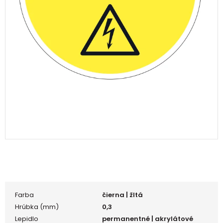
Farba
čierna | žltá
Hrúbka (mm)
0,3
Lepidlo
permanentné | akrylátové