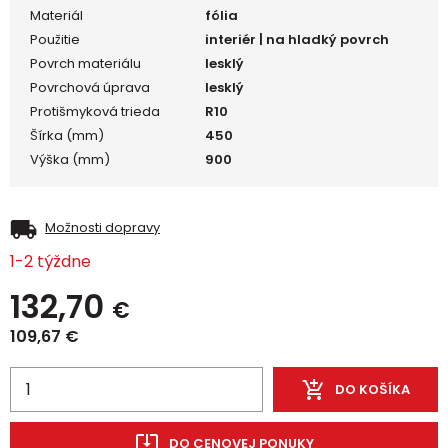
Materiál
fólia
Použitie
interiér | na hladký povrch
Povrch materiálu
lesklý
Povrchová úprava
lesklý
Protišmyková trieda
R10
Šírka (mm)
450
Výška (mm)
900
Možnosti dopravy
1-2 týždne
132,70
€
109,67
€
DO KOŠÍKA
DO CENOVEJ PONUKY