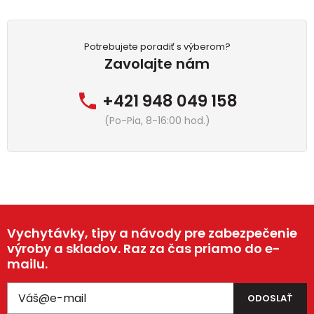
Potrebujete poradiť s výberom?
Zavolajte nám
+421 948 049 158
(Po-Pia, 8-16:00 hod.)
Vychytávky, tipy a návody pre zabezpečenie
výroby a skladov. Raz za čas priamo do e-
mailu.