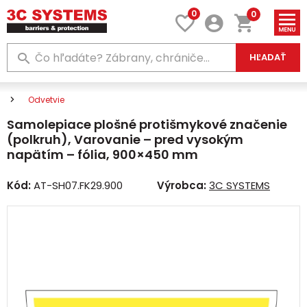
0
0
HĽADAŤ
Odvetvie
Samolepiace plošné protišmykové značenie
(polkruh), Varovanie – pred vysokým
napätím – fólia, 900×450 mm
Kód:
AT-SH07.FK29.900
Výrobca:
3C SYSTEMS