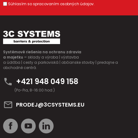
Súhlasím so spracovaním osobných údajov.
Systémové riešenia na ochranu zdravia
a majetku –
sklady a výroba | výstavba
a údržba | cesty a parkoviská | občianske stavby | predajne a
obchodné centrá.
+421 948 049 158
(Po-Pia, 8-16:00 hod.)
PRODEJ@3CSYSTEMS.EU