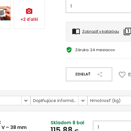
+2 ďalší
Zobraziť v katalógu
Záruka
24 mesiacov
ZDIELAŤ
P
)
Doplňujúce informácie
Hmotnosť (kg)
k
Skladom 8 bal
p V – 38 mm
115,88
€