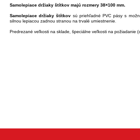
Samolepiace držiaky štítkov majú rozmery 38×100 mm.
Samolepiace držiaky štítkov
sú priehľadné PVC pásy s možno
silnou lepiacou zadnou stranou na trvalé umiestnenie.
Predrezané veľkosti na sklade, špeciálne veľkosti na požiadanie (