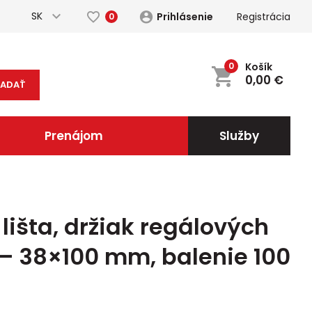
SK
Prihlásenie
Registrácia
0
0
Košík
0,00
€
ĽADAŤ
Prenájom
Služby
išta, držiak regálových
V – 38×100 mm, balenie 100