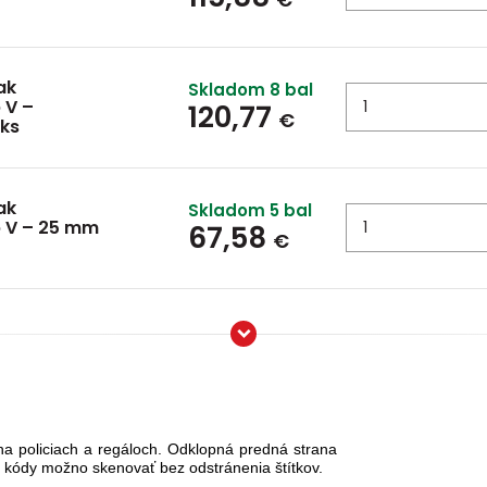
ak
Skladom 8 bal
 V –
120,77
€
 ks
ak
Skladom 5 bal
p V – 25 mm
67,58
€
a policiach a regáloch
.
Odklopná predná strana
é kódy možno skenovať bez odstránenia štítkov.