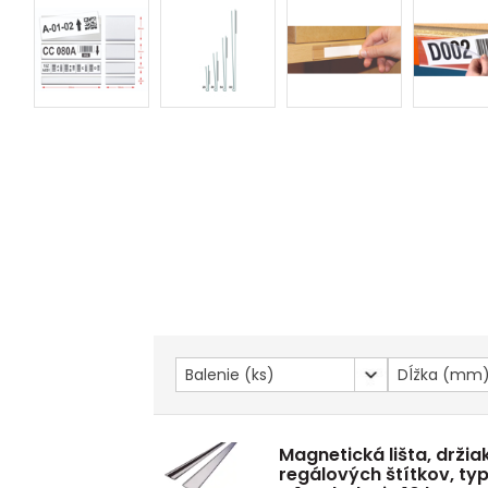
Balenie (ks)
Dĺžka (mm
Magnetická lišta, držia
regálových štítkov, ty