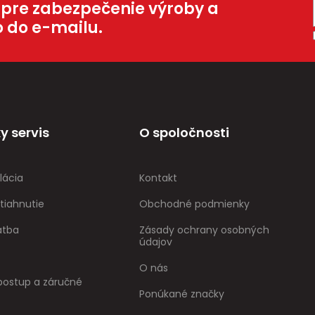
 pre zabezpečenie výroby a
o do e-mailu.
y servis
O spoločnosti
lácia
Kontakt
tiahnutie
Obchodné podmienky
atba
Zásady ochrany osobných
údajov
O nás
ostup a záručné
Ponúkané značky