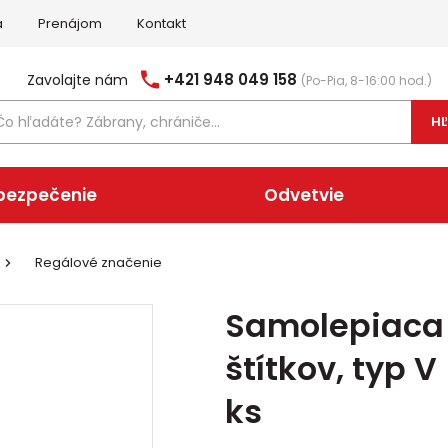
a
Prenájom
Kontakt
+421 948 049 158
Zavolajte nám
(Po-Pia, 8-16:00 hod.)
H
bezpečenie
Odvetvie
Regálové značenie
Samolepiaca l
štítkov, typ 
ks