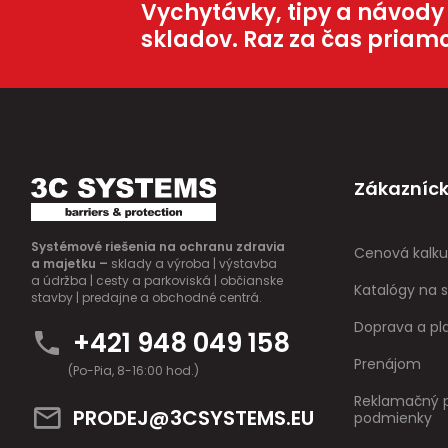
Vychytávky, tipy a návody
skladov. Raz za čas priam
Zákazníck
Systémové riešenia na ochranu zdravia
Cenová kalku
a majetku –
sklady a výroba | výstavba
a údržba | cesty a parkoviská | občianske
Katalógy na s
stavby | predajne a obchodné centrá.
Doprava a pl
+421 948 049 158
Prenájom
(Po-Pia, 8-16:00 hod.)
Reklamačný p
PRODEJ@3CSYSTEMS.EU
podmienky