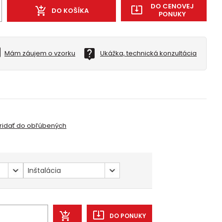
DO CENOVEJ
DO KOŠÍKA
PONUKY
Mám záujem o vzorku
Ukážka, technická konzultácia
ridať do obľúbených
Inštalácia
DO PONUKY