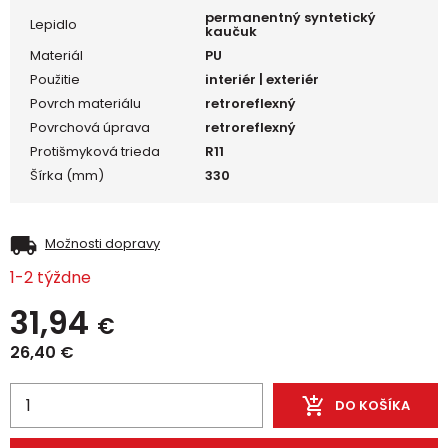
permanentný syntetický
Lepidlo
kaučuk
Materiál
PU
Použitie
interiér | exteriér
Povrch materiálu
retroreflexný
Povrchová úprava
retroreflexný
Protišmyková trieda
R11
Šírka (mm)
330
Možnosti dopravy
1-2 týždne
31,94
€
26,40
€
DO KOŠÍKA