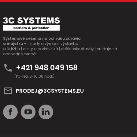
Systémové riešenia na ochranu zdravia
a majetku –
sklady a výroba | výstavba
a údržba | cesty a parkoviská | občianske stavby | predajne a
obchodné centrá.
+421 948 049 158
(Po-Pia, 8-16:00 hod.)
PRODEJ@3CSYSTEMS.EU