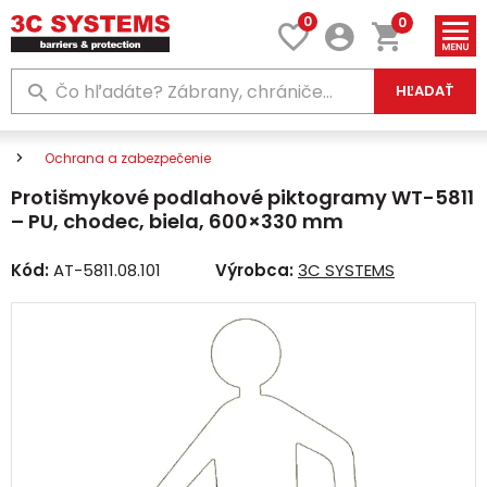
0
0
HĽADAŤ
Ochrana a zabezpečenie
Protišmykové podlahové piktogramy WT-5811
– PU, chodec, biela, 600×330 mm
Kód:
AT-5811.08.101
Výrobca:
3C SYSTEMS