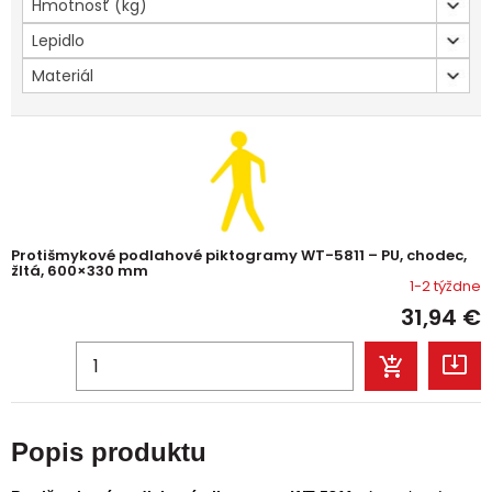
Hmotnosť (kg)
Lepidlo
Materiál
Protišmykové podlahové piktogramy WT-5811 – PU, chodec,
žltá, 600×330 mm
1-2 týždne
31,94
€
Popis produktu