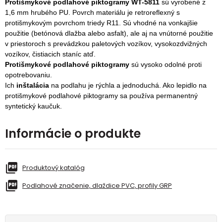
Protišmykové podlahové piktogramy WT-5811
sú vyrobené z
1,6 mm hrubého PU. Povrch materiálu je retroreflexný s
protišmykovým povrchom triedy R11. Sú vhodné na vonkajšie
použitie (betónová dlažba alebo asfalt), ale aj na vnútorné použitie
v priestoroch s prevádzkou paletových vozíkov, vysokozdvižných
vozíkov, čistiacich staníc atď.
Protišmykové podlahové piktogramy
sú vysoko odolné proti
opotrebovaniu.
Ich
inštalácia
na podlahu je rýchla a jednoduchá. Ako lepidlo na
protišmykové podlahové piktogramy sa používa permanentný
syntetický kaučuk.
Informácie o produkte
Produktový katalóg
Podlahové značenie, dlaždice PVC, profily GRP