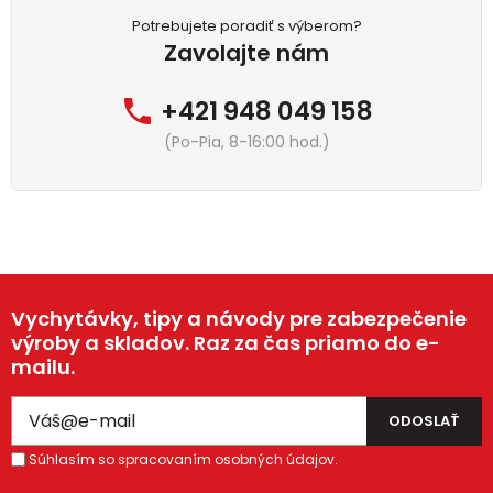
Potrebujete poradiť s výberom?
Zavolajte nám
+421 948 049 158
(Po-Pia, 8-16:00 hod.)
Vychytávky, tipy a návody pre zabezpečenie
výroby a skladov. Raz za čas priamo do e-
mailu.
Súhlasím so spracovaním osobných údajov.