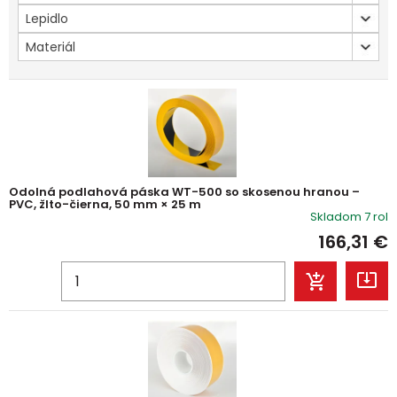
Lepidlo
Materiál
Odolná podlahová páska WT-500 so skosenou hranou –
PVC, žlto-čierna, 50 mm × 25 m
Skladom 7 rol
166,31
€