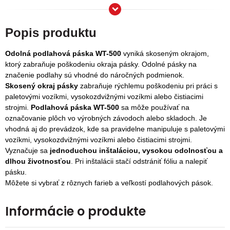
Popis produktu
Odolná podlahová páska
WT-500
vyniká skoseným okrajom,
ktorý zabraňuje poškodeniu okraja pásky.
Odolné pásky na
značenie podlahy sú vhodné do náročných podmienok.
Skosený okraj pásky
zabraňuje rýchlemu poškodeniu pri práci s
paletovými vozíkmi, vysokozdvižnými vozíkmi alebo čistiacimi
strojmi.
Podlahová páska WT-500
sa
môže používať na
označovanie plôch vo výrobných závodoch alebo skladoch. Je
vhodná aj do prevádzok, kde sa pravidelne manipuluje s paletovými
vozíkmi, vysokozdvižnými vozíkmi alebo čistiacimi strojmi.
Vyznačuje sa
jednoduchou inštaláciou, vysokou odolnosťou a
dlhou životnosťou
. Pri inštalácii stačí odstrániť fóliu a nalepiť
pásku.
Môžete si vybrať z rôznych farieb a veľkostí podlahových pások.
Informácie o produkte