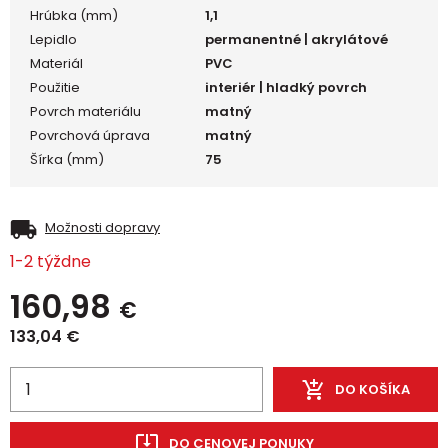
Hrúbka (mm)
1,1
Lepidlo
permanentné | akrylátové
Materiál
PVC
Použitie
interiér | hladký povrch
Povrch materiálu
matný
Povrchová úprava
matný
Šírka (mm)
75
Možnosti dopravy
1-2 týždne
160,98
€
133,04
€
DO KOŠÍKA
DO CENOVEJ PONUKY