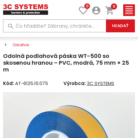
0
0
HĽADAŤ
Odvetvie
Odolná podlahová páska WT-500 so
skosenou hranou – PVC, modrá, 75 mm × 25
m
Kód:
AT-6125.10.075
Výrobca:
3C SYSTEMS