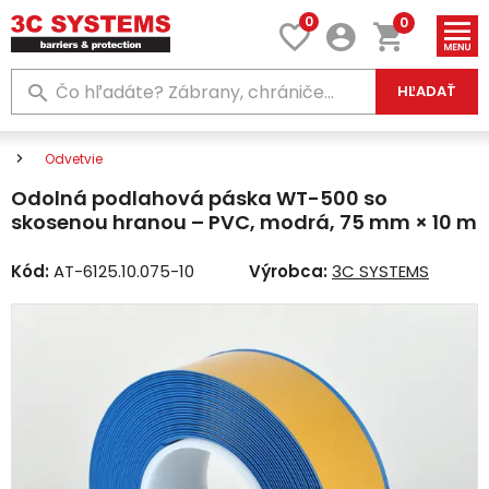
0
0
HĽADAŤ
Odvetvie
Odolná podlahová páska WT-500 so
skosenou hranou – PVC, modrá, 75 mm × 10 m
Kód:
AT-6125.10.075-10
Výrobca:
3C SYSTEMS