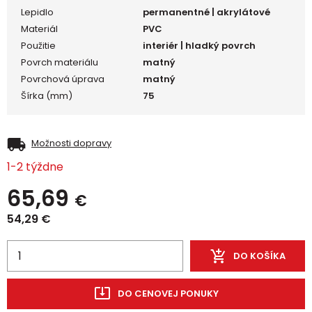
Lepidlo
permanentné | akrylátové
Materiál
PVC
Použitie
interiér | hladký povrch
Povrch materiálu
matný
Povrchová úprava
matný
Šírka (mm)
75
Možnosti dopravy
1-2 týždne
65,69
€
54,29
€
DO KOŠÍKA
DO CENOVEJ PONUKY