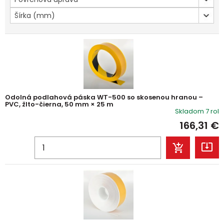
Šírka (mm)
Odolná podlahová páska WT-500 so skosenou hranou –
PVC, žlto-čierna, 50 mm × 25 m
Skladom 7 rol
166,31
€