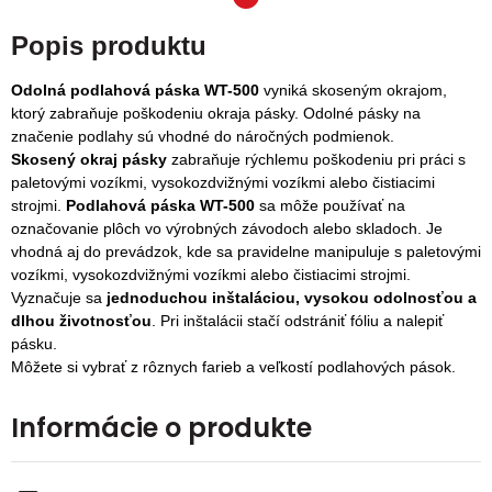
Popis produktu
Odolná podlahová páska
WT-500
vyniká skoseným okrajom,
ktorý zabraňuje poškodeniu okraja pásky.
Odolné pásky na
značenie podlahy sú vhodné do náročných podmienok.
Skosený okraj pásky
zabraňuje rýchlemu poškodeniu pri práci s
paletovými vozíkmi, vysokozdvižnými vozíkmi alebo čistiacimi
strojmi.
Podlahová páska WT-500
sa
môže používať na
označovanie plôch vo výrobných závodoch alebo skladoch. Je
vhodná aj do prevádzok, kde sa pravidelne manipuluje s paletovými
vozíkmi, vysokozdvižnými vozíkmi alebo čistiacimi strojmi.
Vyznačuje sa
jednoduchou inštaláciou, vysokou odolnosťou a
dlhou životnosťou
. Pri inštalácii stačí odstrániť fóliu a nalepiť
pásku.
Môžete si vybrať z rôznych farieb a veľkostí podlahových pások.
Informácie o produkte