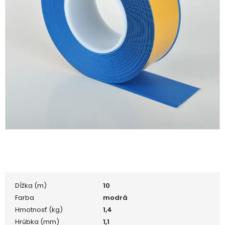
Dĺžka (m)
10
Farba
modrá
Hmotnosť (kg)
1,4
Hrúbka (mm)
1,1