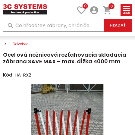
0
0
HĽADAŤ
Odvetvie
Oceľová nožnicová rozťahovacia skladacia
zábrana SAVE MAX – max. dĺžka 4000 mm
Kód:
HA-RX2