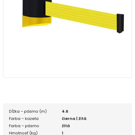
Dĺžka – pásmo (m)
4.6
Farba – kazeta
čierna | žltá
Farba – pásmo
žltá
Hmotnosť (kg)
1