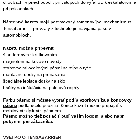
chodbách, v priechodoch, pri vstupoch do výťahov, k eskalátorom a
pri pokladniach.
Nástenné kazety
majú patentovaný samonavíjací mechanizmus
Tensabarrier – prevzatý z technológie navíjania pásu v
automobiloch.
Kazetu možno pripevniť
štandardným skrutkovaním
magnetom na kovové návody
sťahovacími oceľovými pásmi na stĺpy a tyče
montážne dosky na prenášanie
špeciálne lepiace dosky na sklo
háčiky na inštaláciu na paletové regály
Farbu
pásmo
si môžete vybrať
podľa vzorkovníka
a
koncovky
pásma
podľa účelu použitia. Konce kaziet možno prepájať s
mobilnými stĺpikmi s pásmom.
Pásmo možno tiež potlačiť buď vaším logom, alebo napr.
pokynmi pre zákazníka.
VŠETKO O TENSABARRIER