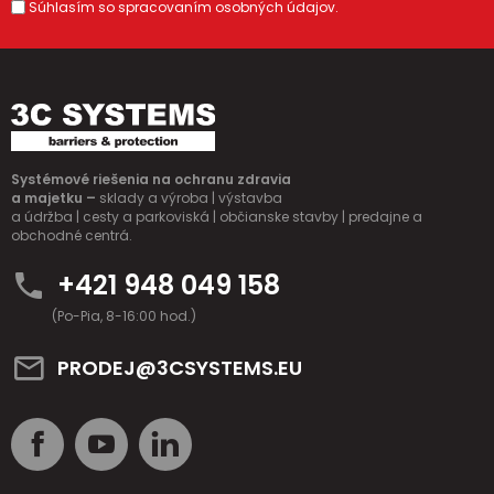
Súhlasím so spracovaním osobných údajov.
Systémové riešenia na ochranu zdravia
a majetku –
sklady a výroba | výstavba
a údržba | cesty a parkoviská | občianske stavby | predajne a
obchodné centrá.
+421 948 049 158
(Po-Pia, 8-16:00 hod.)
PRODEJ@3CSYSTEMS.EU