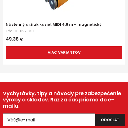
Nástenný držiak kaziet MIDI 4,6 m – magnetický
Kód:
TE-897-MB
49,38
€
VIAC VARIANTOV
Vychytávky, tipy a návody pre zabezpečenie
výroby a skladov. Raz za čas priamo do e-
mailu.