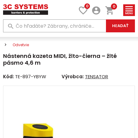
0
0
HĽADAŤ
Odvetvie
Nástenná kazeta MIDI, žlto-čierna – žlté
pásmo 4,6 m
Kód:
TE-897-YBYW
Výrobca:
TENSATOR