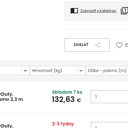
Zobraziť v katalógu
ZDIELAŤ
P
Hmotnosť (kg)
Dĺžka – pásmo (m)
Skladom 7 ks
yDuty,
132,63
ásmo 2,3 m
€
2-3 týdny
yDuty,