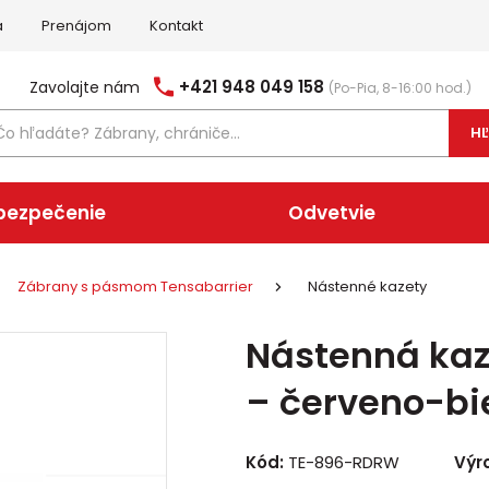
a
Prenájom
Kontakt
+421 948 049 158
Zavolajte nám
(Po-Pia, 8-16:00 hod.)
H
bezpečenie
Odvetvie
Zábrany s pásmom Tensabarrier
Nástenné kazety
Nástenná kaz
– červeno-bi
Kód:
TE-896-RDRW
Výr