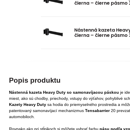
čierna – čierne pásmo 
Nástenná kazeta Heav
čierna – čierne pásmo 
Popis produktu
Nástenná kazeta Heavy Duty
so samonavíjacou páskou
je id
miest, ako sú chodby, priechody, vstupy do výťahov, pohyblivé sc
Kazety Heavy Duty
sa hodia do priemyselného prostredia a môž
patentovaný samonavíjací mechanizmus
Tensabarrier
20 prevzat
automobiloch.
Rovnako ako pri stĺpikoch si môžete vybrať farbu
pásu podľa vzo