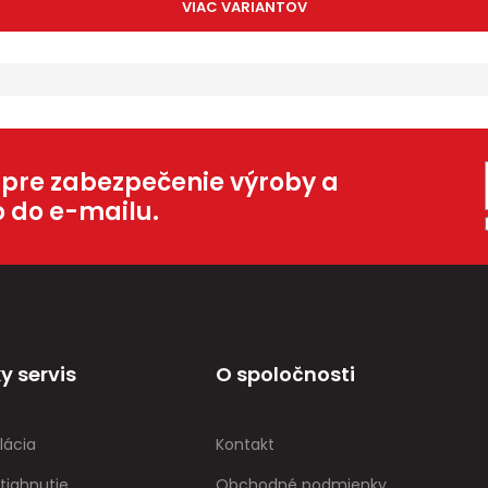
VIAC VARIANTOV
 pre zabezpečenie výroby a
o do e-mailu.
y servis
O spoločnosti
lácia
Kontakt
tiahnutie
Obchodné podmienky