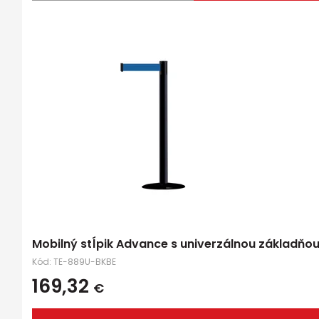
Mobilný stĺpik Advance s univerzálnou základňo
Kód:
TE-889U-BKBE
169,32
€