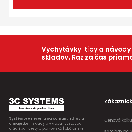
Vychytávky, tipy a návody
skladov. Raz za čas priam
Zákazníck
Systémové riešenia na ochranu zdravia
Cenová kalku
a majetku –
sklady a výroba | výstavba
a údržba | cesty a parkoviská | občianske
Katalógy na s