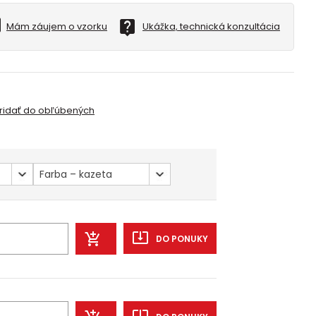
Mám záujem o vzorku
Ukážka, technická konzultácia
ridať do obľúbených
Farba – kazeta
DO PONUKY