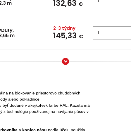
132,63
2,3 m
€
2-3 týdny
yDuty,
145,33
3,65 m
€
eálna na blokovanie priestorovo chudobných
hody alebo pokladnice.
u byť dodané v akejkoľvek farbe RAL. Kazeta má
ý z technológie používanej na navíjanie pásov v
rkovníka
a
koniec pásu
podľa účelu použitia.