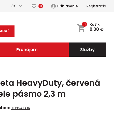
SK
Prihlásenie
Registrácia
0
0
Košík
0,00
€
ĽADAŤ
Prenájom
Služby
eta HeavyDuty, červená
ele pásmo 2,3 m
obca:
TENSATOR