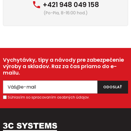
+421 948 049 158
(Po-Pia, 8-16:00 hod.)
Vychytávky, tipy a návody pre zabezpečenie
výroby a skladov. Raz za čas priamo do e-
mailu.
Súhlasím so spracovaním osobných údajov.