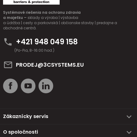
Systémové riešenia na ochranu zdravia
a majetku –
sklady a výroba | výstavba
a údržba | cesty a parkoviská | občianske stavby | predajne a
obchodné centrá.
+421 948 049 158
(Po-Pia, 8-16:00 hod.)
PRODEJ@3CSYSTEMS.EU
Zákaznícky servis
O spoločnosti