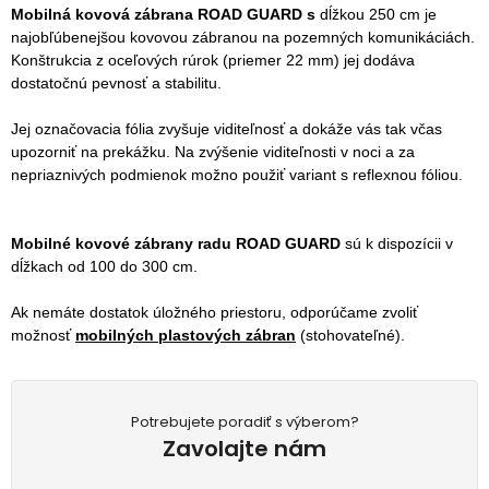
Mobilná kovová zábrana ROAD GUARD
s
dĺžkou 250 cm je
najobľúbenejšou kovovou zábranou na pozemných komunikáciách.
K
onštrukcia z oceľových rúrok (priemer 22 mm) jej dodáva
dostatočnú pevnosť a stabilitu.
Jej označovacia fólia zvyšuje viditeľnosť a dokáže vás tak včas
upozorniť na prekážku. Na zvýšenie viditeľnosti v noci a za
nepriaznivých podmienok možno použiť variant s reflexnou fóliou.
Mobilné kovové zábrany radu ROAD GUARD
sú k dispozícii v
dĺžkach od 100 do 300 cm.
Ak nemáte dostatok úložného priestoru, odporúčame zvoliť
možnosť
mobilných plastových zábran
(stohovateľné)
.
Potrebujete poradiť s výberom?
Zavolajte nám