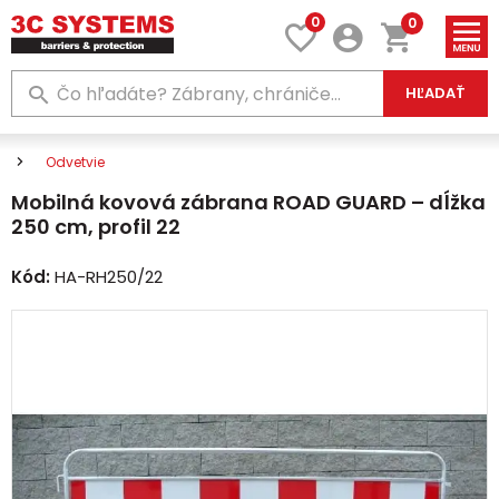
0
0
HĽADAŤ
Odvetvie
Mobilná kovová zábrana ROAD GUARD – dĺžka
250 cm, profil 22
Kód:
HA-RH250/22