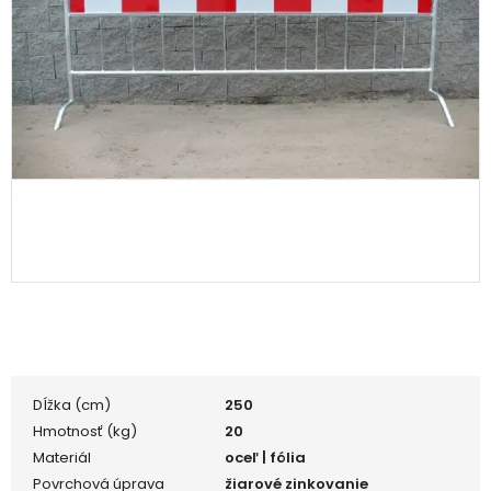
Dĺžka (cm)
250
Hmotnosť (kg)
20
Materiál
oceľ | fólia
Povrchová úprava
žiarové zinkovanie