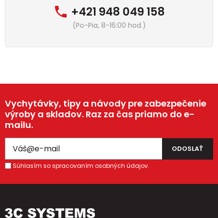
+421 948 049 158
(Po-Pia, 8-16:00 hod.)
Vychytávky, tipy a návody pre zabezpečenie
výroby a skladov. Raz za čas priamo do e-
mailu.
Súhlasím so spracovaním osobných údajov.