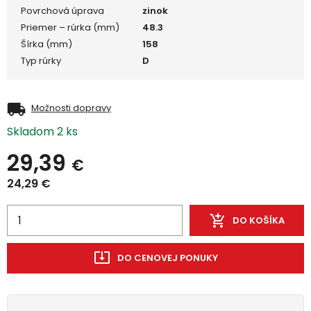
Povrchová úprava
zinok
Priemer – rúrka (mm)
48.3
Šírka (mm)
158
Typ rúrky
D
Možnosti dopravy
Skladom 2 ks
29,39
€
24,29
€
DO KOŠÍKA
DO CENOVEJ PONUKY