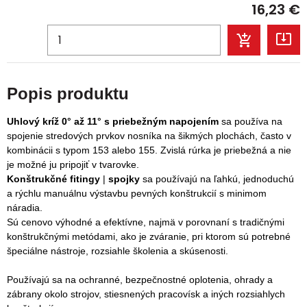
16,23
€
Popis produktu
Uhlový kríž 0°
až
11° s priebežným napojením
sa používa na
spojenie stredových prvkov nosníka na šikmých plochách, často v
kombinácii s typom 153 alebo 155. Zvislá rúrka je priebežná a nie
je možné ju pripojiť v tvarovke.
Konštrukčné fitingy
|
spojky
sa
používajú na ľahkú, jednoduchú
a rýchlu manuálnu výstavbu pevných konštrukcií s minimom
náradia
.
Sú cenovo výhodné a efektívne, najmä v porovnaní s tradičnými
konštrukčnými metódami, ako je zváranie, pri ktorom sú potrebné
špeciálne nástroje, rozsiahle školenia a skúsenosti.
Používajú sa na ochranné, bezpečnostné oplotenia, ohrady a
zábrany okolo strojov, stiesnených pracovísk a iných rozsiahlych