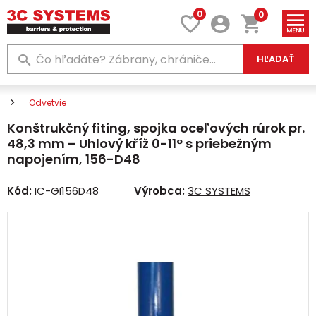
0
0
HĽADAŤ
Odvetvie
Konštrukčný fiting, spojka oceľových rúrok pr.
48,3 mm – Uhlový kříž 0-11° s priebežným
napojením, 156-D48
Kód:
IC-GI156D48
Výrobca:
3C SYSTEMS