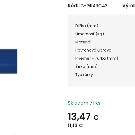
Kód:
IC-GI149C42
Výro
Dĺžka (mm)
Hmotnosť (kg)
Materiál
Povrchová úprava
Priemer – rúrka (mm)
Šírka (mm)
Typ rúrky
Skladom 71 ks
13,47
€
11,13
€