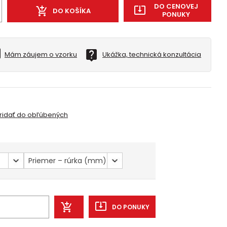
DO CENOVEJ
DO KOŠÍKA
PONUKY
Mám záujem o vzorku
Ukážka, technická konzultácia
ridať do obľúbených
Priemer – rúrka (mm)
DO PONUKY