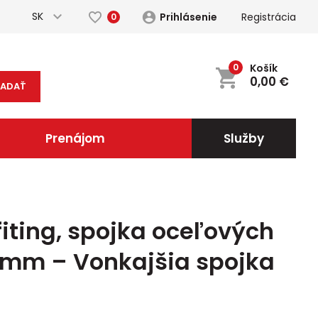
SK
Prihlásenie
Registrácia
0
0
Košík
0,00
€
ĽADAŤ
Prenájom
Služby
iting, spojka oceľových
4 mm – Vonkajšia spojka