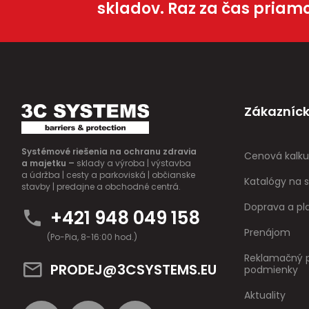
skladov. Raz za čas priam
Zákazníck
Systémové riešenia na ochranu zdravia
Cenová kalku
a majetku –
sklady a výroba | výstavba
a údržba | cesty a parkoviská | občianske
Katalógy na s
stavby | predajne a obchodné centrá.
Doprava a pl
+421 948 049 158
Prenájom
(Po-Pia, 8-16:00 hod.)
Reklamačný p
PRODEJ@3CSYSTEMS.EU
podmienky
Aktuality