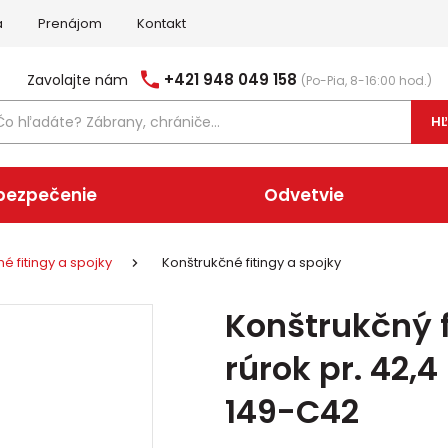
a
Prenájom
Kontakt
+421 948 049 158
Zavolajte nám
(Po-Pia, 8-16:00 hod.)
H
bezpečenie
Odvetvie
é fitingy a spojky
Konštrukčné fitingy a spojky
Konštrukčný f
rúrok pr. 42,
149-C42