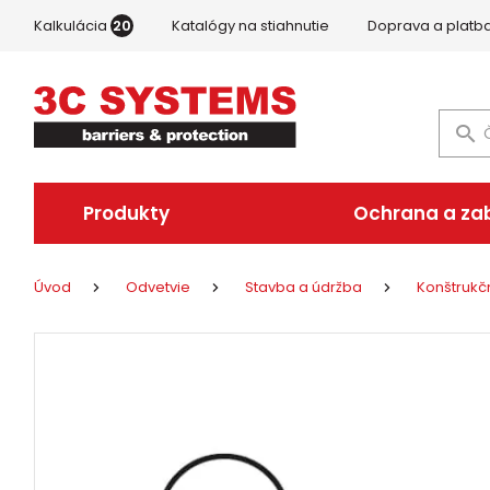
Kalkulácia
20
Katalógy na stiahnutie
Doprava a platb
Produkty
Ochrana a za
Úvod
Odvetvie
Stavba a údržba
Konštrukčn