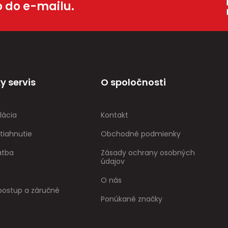
o do e-mailu.
y servis
O spoločnosti
lácia
Kontakt
tiahnutie
Obchodné podmienky
atba
Zásady ochrany osobných
údajov
O nás
ostup a záručné
Ponúkané značky