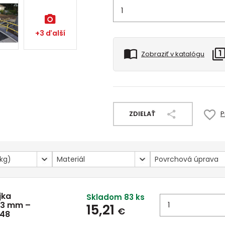
+3 ďalší
Zobraziť v katalógu
ZDIELAŤ
P
kg)
Materiál
Povrchová úprava
jka
Skladom 83 ks
,3 mm –
15,21
€
D48