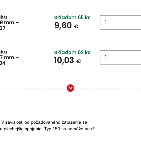
jka
Skladom 65 ks
,9 mm –
9,60
€
A27
jka
Skladom 62 ks
,7 mm –
10,03
€
B34
i. V závislosti od požadovaného zaťaženia sa
je plochejšie spojenie. Typ 150 sa nemôže použiť