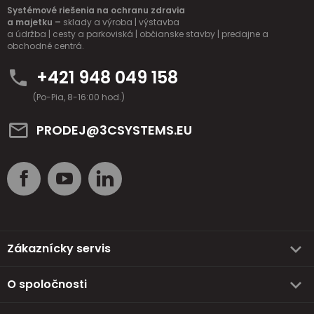
Systémové riešenia na ochranu zdravia
a majetku –
sklady a výroba | výstavba
a údržba | cesty a parkoviská | občianske stavby | predajne a
obchodné centrá.
+421 948 049 158
(Po-Pia, 8-16:00 hod.)
PRODEJ@3CSYSTEMS.EU
Zákaznícky servis
O spoločnosti