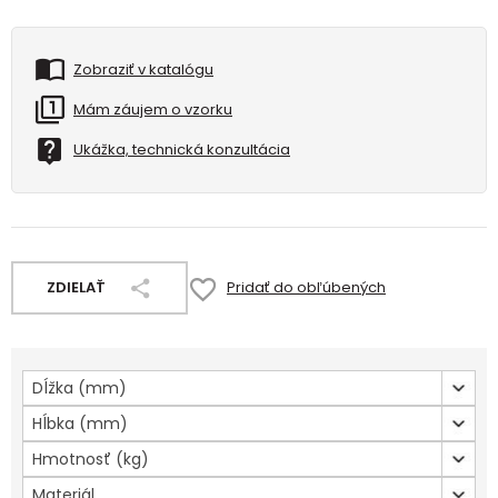
Zobraziť v katalógu
Mám záujem o vzorku
Ukážka, technická konzultácia
ZDIELAŤ
Pridať do obľúbených
Dĺžka (mm)
Hĺbka (mm)
Hmotnosť (kg)
Materiál