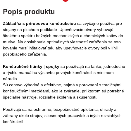
Popis produktu
Základňa s prírubovou konštrukciou
sa zvyčajne používa pre
stojany na plochom podklade. Upevňovacie otvory vyhovujú
širokému spektru bežných mechanických a chemických kotiev do
muriva. Na dosiahnutie optimálnych vlastností zaťaženia sa toto
kovanie musí inštalovať tak, aby upevňovacie otvory boli v línii
pôsobiaceho zaťaženia.
Konštrukčné fitinky
|
spojky
sa
používajú na ľahkú, jednoduchú
a rýchlu manuálnu výstavbu pevných konštrukcií s minimom
náradia
.
Sú cenovo výhodné a efektívne, najmä v porovnaní s tradičnými
konštrukčnými metódami, ako je zváranie, pri ktorom sú potrebné
špeciálne nástroje, rozsiahle školenia a skúsenosti.
Používajú sa na ochranné, bezpečnostné oplotenia, ohrady a
zábrany okolo strojov, stiesnených pracovísk a iných rozsiahlych
konštrukcií.