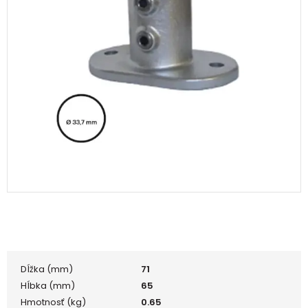
Dĺžka (mm)
71
Hĺbka (mm)
65
Hmotnosť (kg)
0.65