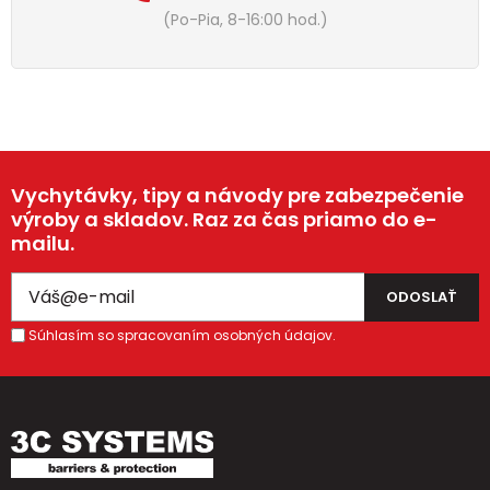
(Po-Pia, 8-16:00 hod.)
Vychytávky, tipy a návody pre zabezpečenie
výroby a skladov. Raz za čas priamo do e-
mailu.
Súhlasím so spracovaním osobných údajov.