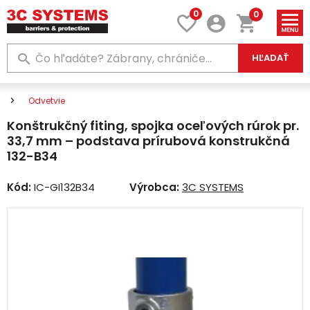
0
0
HĽADAŤ
Odvetvie
Konštrukčný fiting, spojka oceľových rúrok pr.
33,7 mm – podstava prírubová konstrukčná
132-B34
Kód:
IC-GI132B34
Výrobca:
3C SYSTEMS