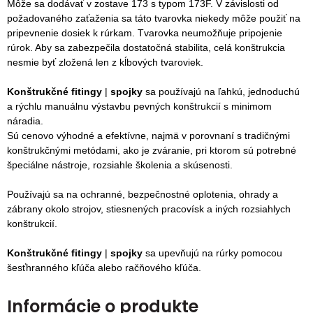
Môže sa dodávať v zostave 173 s typom 173F.
V
závislosti od
požadovaného zaťaženia sa táto tvarovka niekedy môže použiť na
pripevnenie dosiek k rúrkam
. Tvarovka neumožňuje pripojenie
rúrok. Aby sa zabezpečila dostatočná stabilita, celá konštrukcia
nesmie byť zložená len z kĺbových tvaroviek.
Konštrukčné fitingy
|
spojky
sa
používajú na ľahkú, jednoduchú
a rýchlu manuálnu výstavbu pevných konštrukcií s minimom
náradia
.
Sú cenovo výhodné a efektívne, najmä v porovnaní s tradičnými
konštrukčnými metódami, ako je zváranie, pri ktorom sú potrebné
špeciálne nástroje, rozsiahle školenia a skúsenosti.
Používajú sa na ochranné, bezpečnostné oplotenia, ohrady a
zábrany okolo strojov, stiesnených pracovísk a iných rozsiahlych
konštrukcií.
Konštrukčné fitingy
|
spojky
sa upevňujú na rúrky pomocou
šesťhranného kľúča alebo račňového kľúča.
Informácie o produkte