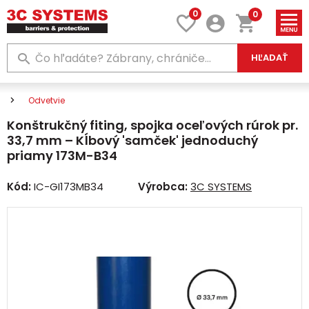
0
0
HĽADAŤ
Odvetvie
Konštrukčný fiting, spojka oceľových rúrok pr.
33,7 mm – Kĺbový 'samček' jednoduchý
priamy 173M-B34
Kód:
IC-GI173MB34
Výrobca:
3C SYSTEMS