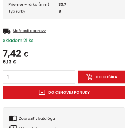
Priemer – rúrka (mm)
33.7
Typ rúrky
B
Možnosti dopravy
Skladom 21 ks
7,42
€
6,13
€
DO KOŠÍKA
DO CENOVEJ PONUKY
Zobraziť v katalógu