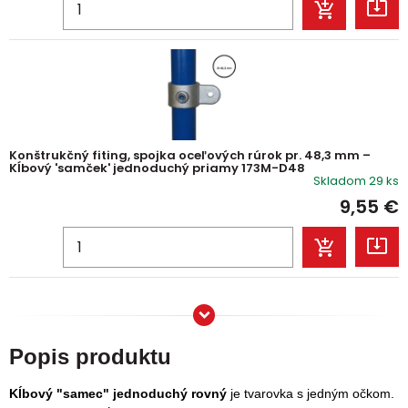
Konštrukčný fiting, spojka oceľových rúrok pr. 48,3 mm –
Kĺbový 'samček' jednoduchý priamy 173M-D48
Skladom 29 ks
9,55
€
Popis produktu
Kĺbový "samec" jednoduchý rovný
je tvarovka s jedným očkom.