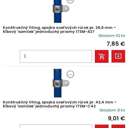
Konštrukčný fiting, spojka oceľových rúrok pr. 26,9 mm –
Kĺbový 'samček' jednoduchý priamy 173M-A27
Skladom 112 ks
7,85
€
Konštrukčný fiting, spojka oceľových rúrok pr. 42,4 mm –
Kĺbový 'samček' jednoduchý priamy 173M-C42
Skladom 31 ks
9,01
€