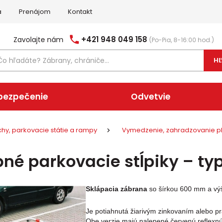
a
Prenájom
Kontakt
+421 948 049 158
Zavolajte nám
(Po-Pia, 8-16:00 hod.)
H
bezpečenie
Odvetvie
hy, parkovacie státie a rampy
Vymedzenie, zahradzovanie p
pné parkovacie stĺpiky – ty
Sklápacia zábrana
so šírkou 600 mm a v
Je potiahnutá žiarivým zinkovaním alebo pr
Obe verzie majú nalepené červenú reflexnú 