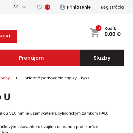
SK
Prihlásenie
Registrácia
0
0
Košík
0,00
€
ĽADAŤ
Prenájom
Služby
lochy
Sklopné parkovacie stĺpiky – typ U
p U
ýškou 510 mm je uzamykateľná cylindrickým zámkom FAB.
áškovým lakovaním s dvojitou ochranou proti korózii.
fóliu.