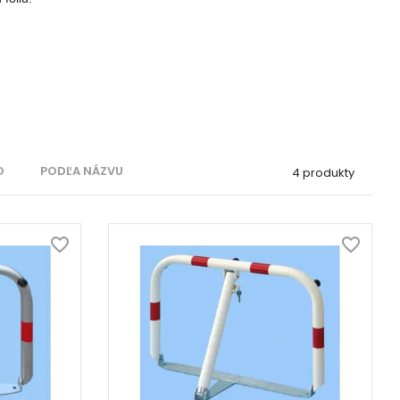
O
PODĽA NÁZVU
4 produkty