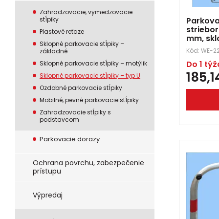
Zahradzovacie, vymedzovacie
Parkova
stĺpiky
striebo
Plastové reťaze
mm, skl
Sklopné parkovacie stĺpiky –
Kód:
WE-22
základné
Do 1 tý
Sklopné parkovacie stĺpiky – motýlik
185,
Sklopné parkovacie stĺpiky – typ U
Ozdobné parkovacie stĺpiky
Mobilné, pevné parkovacie stĺpiky
Zahradzovacie stĺpiky s
podstavcom
Parkovacie dorazy
Ochrana povrchu, zabezpečenie
prístupu
Výpredaj