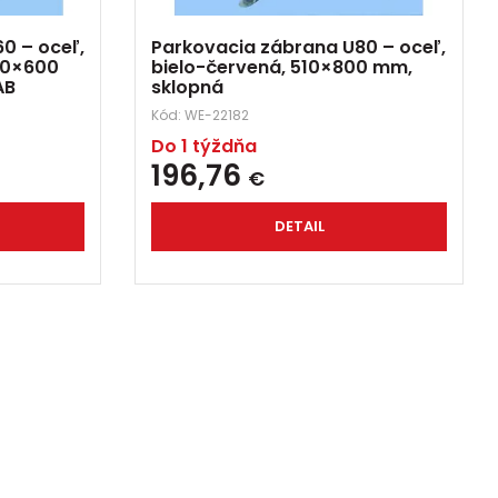
0 – oceľ,
Parkovacia zábrana U80 – oceľ,
10×600
bielo-červená, 510×800 mm,
AB
sklopná
Kód:
WE-22182
Do 1 týždňa
196,76
€
DETAIL