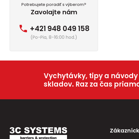
Potrebujete poradiť s výberom?
Zavolajte nám
+421 948 049 158
(Po-Pia, 8-16:00 hod.)
Vychytávky, tipy a návody
skladov. Raz za čas priam
Zákazníck