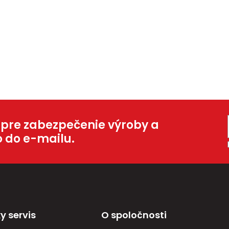
 pre zabezpečenie výroby a
o do e-mailu.
y servis
O spoločnosti