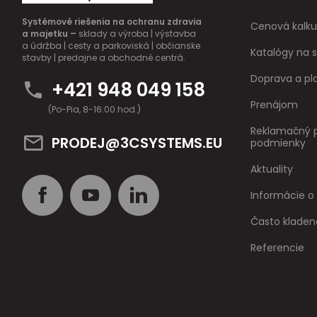
Systémové riešenia na ochranu zdravia
Cenová kalku
a majetku –
sklady a výroba | výstavba
a údržba | cesty a parkoviská | občianske
Katalógy na s
stavby | predajne a obchodné centrá.
Doprava a pl
+421 948 049 158
Prenájom
(Po-Pia, 8-16:00 hod.)
Reklamačný p
PRODEJ@3CSYSTEMS.EU
podmienky
Aktuality
Informácie o
Často kladen
Referencie