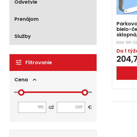
Odvetvie
Prenájom
Parkova
bielo-č
sklopná
Služby
Kód:
WE-22
Do 1 tý
204,
Filtrovanie
Cena
až
€