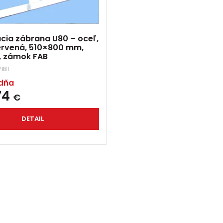
cia zábrana U80 – oceľ,
ervená, 510×800 mm,
, zámok FAB
181
ždňa
74
€
DETAIL