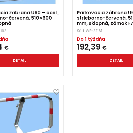
cia zábrana U60 – oceľ,
Parkovacia zábrana U6
rno-červená, 510×600
strieborno-červená, 5
opná
mm, sklopná, zámok F
162
Kód:
WE-22161
ždňa
Do 1 týždňa
14
192,39
€
€
DETAIL
DETAIL