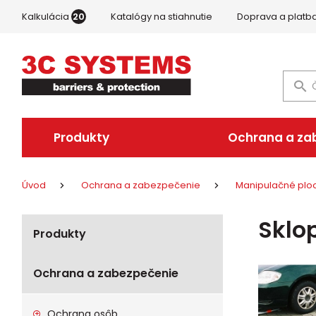
Kalkulácia
20
Katalógy na stiahnutie
Doprava a platb
Produkty
Ochrana a za
Úvod
Ochrana a zabezpečenie
Manipulačné ploc
Sklo
Produkty
Ochrana a zabezpečenie
Ochrana osôb