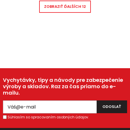
ZOBRAZIŤ ĎALŠÍCH
12
Vychytávky, tipy a návody pre zabezpečenie
výroby a skladov. Raz za čas priamo do e-
mailu.
Súhlasím so spracovaním osobných údajov.