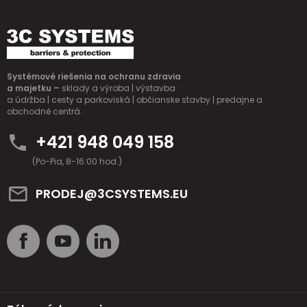
Systémové riešenia na ochranu zdravia
a majetku –
sklady a výroba | výstavba
a údržba | cesty a parkoviská | občianske stavby | predajne a
obchodné centrá.
+421 948 049 158
(Po-Pia, 8-16:00 hod.)
PRODEJ@3CSYSTEMS.EU