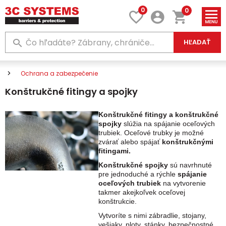
0
0
HĽADAŤ
Ochrana a zabezpečenie
Konštrukčné fitingy a spojky
Konštrukčné fitingy a konštrukčné
spojky
slúžia na spájanie oceľových
trubiek. Oceľové trubky je možné
zvárať alebo spájať
konštrukčnými
fitingami.
Konštrukčné spojky
sú navrhnuté
pre jednoduché a rýchle
spájanie
oceľových trubiek
na vytvorenie
takmer akejkoľvek oceľovej
konštrukcie.
Vytvoríte s nimi zábradlie, stojany,
vešiaky, ploty, stánky, bezpečnostné