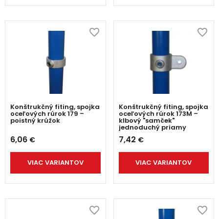
Konštrukčný fiting, spojka
Konštrukčný fiting, spojka
oceľových rúrok 179 –
oceľových rúrok 173M –
poistný krúžok
klbový "samček"
jednoduchý priamy
6,06
7,42
€
€
VIAC VARIANTOV
VIAC VARIANTOV