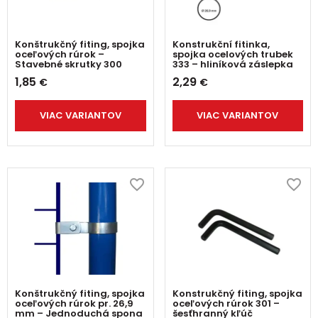
Konštrukčný fiting, spojka
Konstrukční fitinka,
oceľových rúrok –
spojka ocelových trubek
Stavebné skrutky 300
333 – hliníková záslepka
1,85
2,29
€
€
VIAC VARIANTOV
VIAC VARIANTOV
Konštrukčný fiting, spojka
Konstrukčný fiting, spojka
oceľových rúrok pr. 26,9
oceľových rúrok 301 –
mm – Jednoduchá spona
šesťhranný kľúč