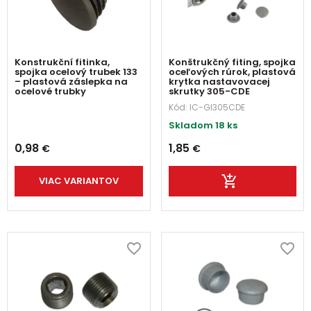
Konstrukční fitinka,
Konštrukčný fiting, spojka
spojka ocelový trubek 133
oceľových rúrok, plastová
– plastová záslepka na
krytka nastavovacej
ocelové trubky
skrutky 305-CDE
Kód:
IC-GI305CDE
Skladom 18 ks
0,98
1,85
€
€
VIAC VARIANTOV