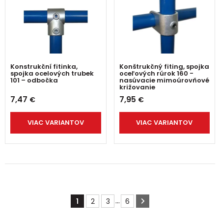
Konstrukční fitinka,
Konštrukčný fiting, spojka
spojka ocelových trubek
oceľových rúrok 160 -
101 – odbočka
nasúvacie mimoúrovňové
križovanie
7,47
7,95
€
€
VIAC VARIANTOV
VIAC VARIANTOV
...
1
2
3
6